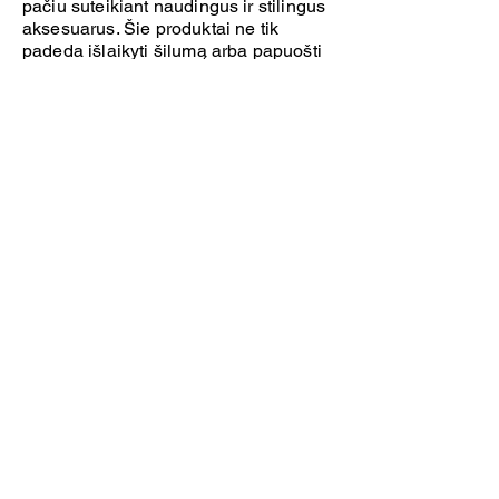
pačiu suteikiant naudingus ir stilingus
aksesuarus. Šie produktai ne tik
padeda išlaikyti šilumą arba papuošti
aprangą, bet ir veikia kaip mobilūs
reklamos stendai. Aptarsime, kodėl
verta pasirinkti
reklamines
kaklaskares, bandanas ir šalikus
kaip
reklamos priemones, ir kaip pasirinkti
tinkamiausią produktą pagal jūsų
poreikius.
Reklaminės kaklaskarės, bandanos ir
šalikai
yra universali ir efektyvi
reklamos priemonė, kuri tinka
įvairioms situacijoms. Jie yra puikus
pasirinkimas tiek vasaros, tiek žiemos
sezonui, ir gali būti naudojami įvairiais
būdais.
Reklaminės kaklaskarės
suteikia
galimybę sukurti stilingus ir praktiškus
produktus, kurie padeda išlaikyti
šilumą šaltuoju metų laiku. Jos yra