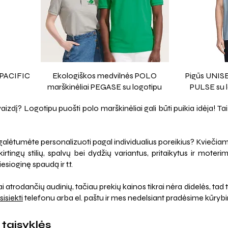
 PACIFIC
Ekologiškos medvilnės POLO
Pigūs UNISE
marškinėliai PEGASE su logotipu
PULSE su l
zdį? Logotipu puošti polo marškinėliai gali būti puikia idėja! Tai 
s galėtumėte personalizuoti pagal individualius poreikius? Kviečia
rtingų stilių, spalvų bei dydžių variantus, pritaikytus ir moterim
tiesioginę spaudą ir t.t.
 atrodančių audinių, tačiau prekių kainos tikrai nėra didelės, tad ti
sisiekti
telefonu arba el. paštu ir mes nedelsiant pradėsime kūryb
 taisyklės