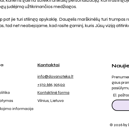
 kuriems galima suteikti unikalią personalizaciją. Kontrastingoje 
atogų judėjimą užtikrinančios medžiagos.
ip pat jie turi stilingą apykaklę. Daugelis marškinėlių turi trumpa
as, tad net neabejojame, kad rasite gaminį, kuris Jūsų viziją atitin
ja
Kontaktai
Nauji
info@dovanoteka.lt
Prenumeruo
gaus pran
+370 665 30500
pasiūlymu
litika
Kontaktinė forma
El. pašta
tatymas
Vilnius, Lietuva
dojimo informacija
© 2026 by