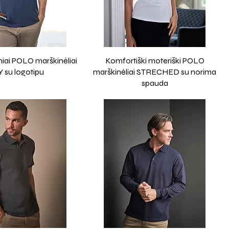
iniai POLO marškinėliai
Komfortiški moteriški POLO
 su logotipu
marškinėliai STRECHED su norima
spauda