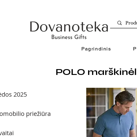
Pagrindinis
P
POLO marškinėl
ėdos 2025
omobilio priežiūra
vaitai