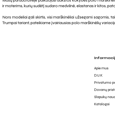
Mūsų parduotuvėje puikuojasi aukštos kokybės polo marškinėliai,
ir moterims, kurių sudėtį sudaro medvilnė, elastanas ir kitos, p
Nors modeliai gali skirtis, visi marškinėliai užsegami sagomis, ta
Trumpai tariant, pateikiame įvairiausias polo marškinėlių variacij
Informaci
Apie mus
D.U.K
Privatumo po
Dovanų pris
Slapukų nau
Katalogai