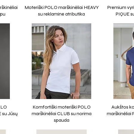
škinėliai
Moteriški POLO marškinėliai HEAVY
Premium vyri
ipu
su reklamine atributika
PIQUE su
POLO
Komfortiški moteriški POLO
Aukštos k
 su Jūsų
marškinėliai CLUB su norima
marškinėliai
spauda