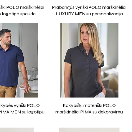
ški POLO marškinėliai
Prabangūs vyriški POLO marškinėliai
 logotipo spauda
LUXURY MEN su personalizacija
okybės vyriški POLO
Kokybiški moteriški POLO
 PIMA MEN su logotipu
marškinėliai PIMA su dekoravimu