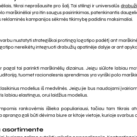
s, tikrai neprašausite pro šalį. Tai stilingi ir universalūs
drabuži
polo marškinėliai yra itin saugus pasirinkimas, patenkinantis dauge
uris reklaminės kampanijos sėkmės tikimybę padidins maksimaliai.
svarbu nustatyti strategiškai protingą logotipo padėtį ant marškinėlių
otipo nereikėtų integruoti drabužių apatinėje dalyje ar ant apyk
ir pagal tai parinkti marškinėlių dizainus. Jeigu siūlote labiau m
auditoriją, tuomet racionalesnis sprendimas yra vyriški polo marškinė
 klasikinius modelius iš medvilnės. Jeigu jie bus naudojami įvairio
tis labiau elastingus, orui laidžius modelius.
rumpomis rankovėmis išlieka populiariausi, tačiau tam tikrais a
 apranga gali būti dėvima biure ar kitoje vietoje, kurioje svarbus of
ų asortimente