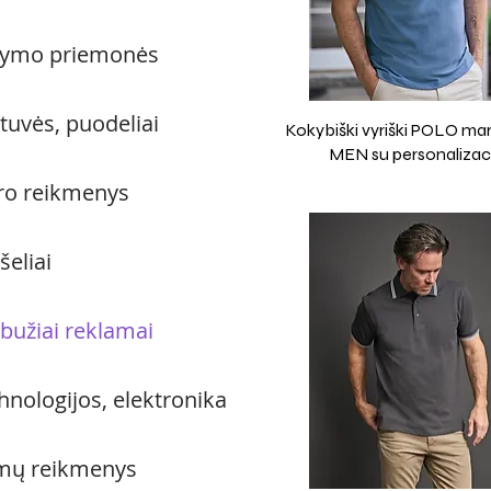
ymo priemonės
tuvės, puodeliai
Kokybiški vyriški POLO marš
MEN su personalizaci
ro reikmenys
šeliai
bužiai reklamai
hnologijos, elektronika
mų reikmenys