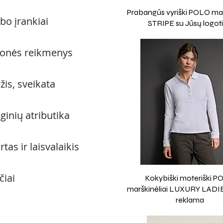
Prabangūs vyriški POLO mar
bo įrankiai
STRIPE su Jūsų logot
ionės reikmenys
žis, sveikata
ginių atributika
tas ir laisvalaikis
čiai
Kokybiški moteriški 
marškinėliai LUXURY LADIE
reklama