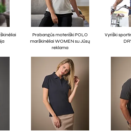
kinėliai
Prabangūs moteriški POLO
Vyriški sport
ja
marškinėliai WOMEN su Jūsų
DRY
reklama