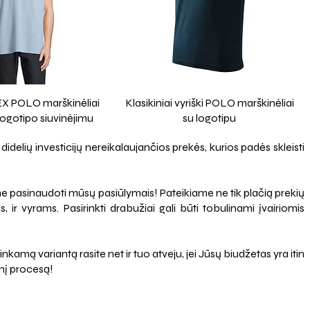
X POLO marškinėliai
Klasikiniai vyriški POLO marškinėliai
ogotipo siuvinėjimu
su logotipu
didelių investicijų nereikalaujančios prekės, kurios padės skleisti
me pasinaudoti mūsų pasiūlymais! Pateikiame ne tik plačią prekių
s, ir vyrams. Pasirinkti drabužiai gali būti tobulinami įvairiomis
nkamą variantą rasite net ir tuo atveju, jei Jūsų biudžetas yra itin
inį procesą!