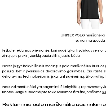
UNISEX POLO marškinėliai
su norima spauda
Ieškote reklamos priemonės, kuri padėtų kurti solidaus verslo įvai
žinią apie prekinį ženklą pačiu stilingiausiu būdu.
Norite įsigyti kokybiškus ir madingus polo marškinėlius, kuriuo
pasiūlą, bet ir įvairiausias dekoravimo galimybes. Čia rasite ski
dekoravimo technologijomis
, įskaitant siuvinėjimą, šilkografiją, 
Nors visi marškinėliai yra pagaminti iš kokybiškų, reprezentatyviai
ribotas. Jeigu susidomėjote tokia reklamos išraiška, prašome
su
Reklaminių polo marškinėlių pasirinkimo