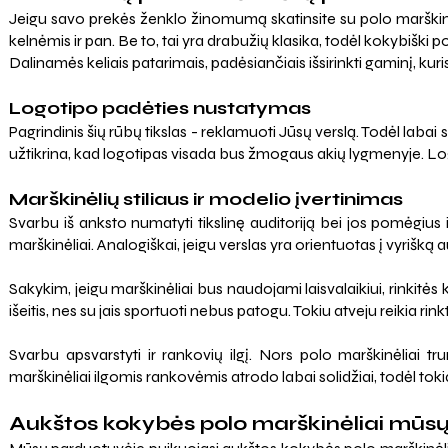
Jeigu savo prekės ženklo žinomumą skatinsite su polo marškinėliai
kelnėmis ir pan. Be to, tai yra drabužių klasika, todėl kokybiški 
Dalinamės keliais patarimais, padėsiančiais išsirinkti gaminį, k
Logotipo padėties nustatymas
Pagrindinis šių rūbų tikslas - reklamuoti Jūsų verslą. Todėl labai 
užtikrina, kad logotipas visada bus žmogaus akių lygmenyje. Log
Marškinėlių stiliaus ir modelio įvertinimas
Svarbu iš anksto numatyti tikslinę auditoriją bei jos pomėgius 
marškinėliai. Analogiškai, jeigu verslas yra orientuotas į vyrišką 
Sakykim, jeigu marškinėliai bus naudojami laisvalaikiui, rinkitės
išeitis, nes su jais sportuoti nebus patogu. Tokiu atveju reikia rink
Svarbu apsvarstyti ir rankovių ilgį. Nors polo marškinėliai t
marškinėliai ilgomis rankovėmis atrodo labai solidžiai, todėl tokia
Aukštos kokybės polo marškinėliai mūs