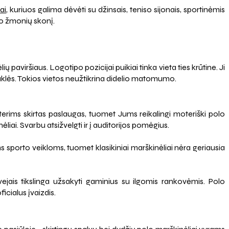
ai
, kuriuos galima dėvėti su džinsais, teniso sijonais, sportinėmis
lio žmonių skonį.
 paviršiaus. Logotipo pozicijai puikiai tinka vieta ties krūtine. Ji
aklės. Tokios vietos neužtikrina didelio matomumo.
oterims skirtas paslaugas, tuomet Jums reikalingi moteriški polo
liai. Svarbu atsižvelgti ir į auditorijos pomėgius.
ms sporto veikloms, tuomet klasikiniai marškinėliai nėra geriausia
tvejais tikslinga užsakyti gaminius su ilgomis rankovėmis. Polo
icialus įvaizdis.