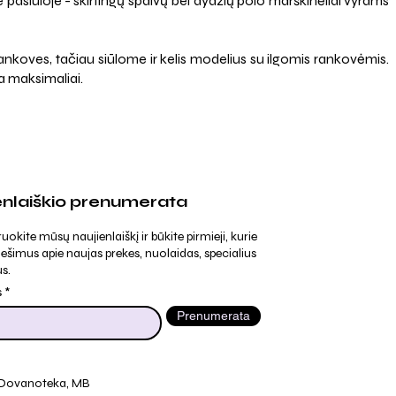
pasiūloje - skirtingų spalvų bei dydžių polo marškinėliai vyrams
s rankoves, tačiau siūlome ir kelis modelius su ilgomis rankovėmis.
ka maksimaliai.
enlaiškio prenumerata
kite mūsų naujienlaiškį ir būkite pirmieji, kurie
ešimus apie naujas prekes, nuolaidas, specialius
s.
s
Prenumerata
 Dovanoteka, MB