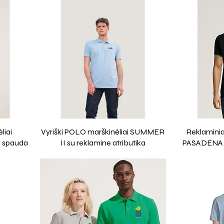
liai
Vyriški POLO marškinėliai SUMMER
Reklaminia
o spauda
II su reklamine atributika
PASADENA M