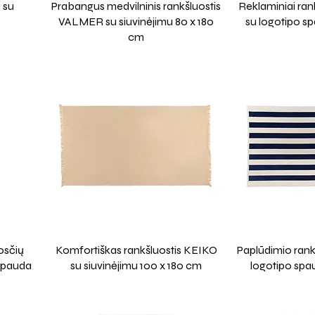
 su
Prabangus medvilninis rankšluostis
Reklaminiai ran
VALMER su siuvinėjimu 80 x 180
su logotipo s
cm
osčių
Komfortiškas rankšluostis KEIKO
Paplūdimio rank
 spauda
su siuvinėjimu 100 x 180 cm
logotipo spa