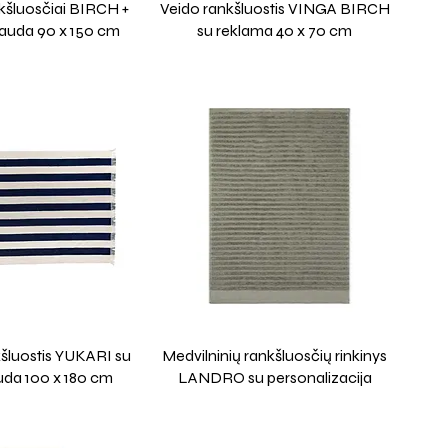
kšluosčiai BIRCH +
Veido rankšluostis VINGA BIRCH
pauda 90 x 150 cm
su reklama 40 x 70 cm
šluostis YUKARI su
Medvilninių rankšluosčių rinkinys
uda 100 x 180 cm
LANDRO su personalizacija