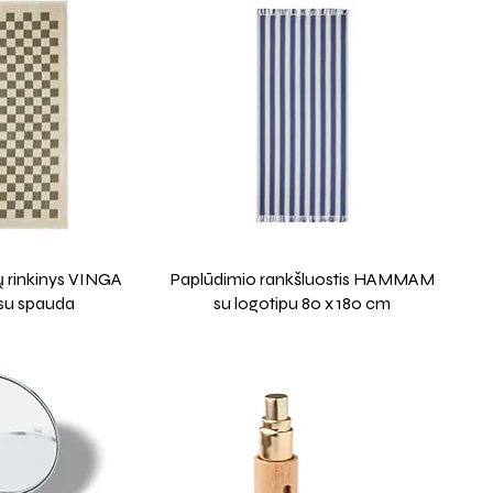
 rinkinys VINGA
Paplūdimio rankšluostis HAMMAM
su spauda
su logotipu 80 x 180 cm