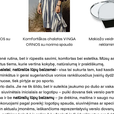
NOS su
Komfortiškas chalatas VINGA
Makiažo veidr
ORNOS su norima spauda
reklamin
ienė rutina, bet ir rūpestis savimi, komfortas bei estetika. Mūsų a
rtus tiems, kurie vertina kokybę, natūralumą ir praktiškumą.
alatai
,
natūralūs lūpų balzamai
– visa tai sukurta tam, kad kasdi
nkštus ir gerai sugeriančius vonios rankšluosčius įvairių dyd
uose, tiek pirtyje ar po sporto.
rto dalis. Jie ne tik šildo, bet ir suteikia jaukumo po dušo ar va
 siuvinėtais inicialais ar logotipu – puiki dovana tiek verslo par
a ir be
natūralių lūpų balzamų
– jie drėkina, maitina ir saugo n
 dekoruojami pagal poreikį: logotipų spauda, siuvinėjimas ar spe
i itin aktualu įmonėms, ieškančioms reprezentatyvių verslo dovan