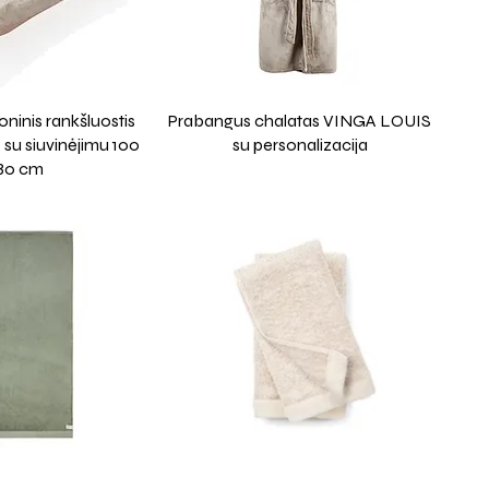
ninis rankšluostis
Prabangus chalatas VINGA LOUIS
u siuvinėjimu 100
su personalizacija
180 cm