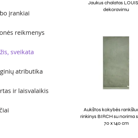
Jaukus chalatas LOUIS
dekoravimu
bo įrankiai
ionės reikmenys
žis, sveikata
ginių atributika
tas ir laisvalaikis
čiai
Aukštos kokybės rankšlu
rinkinys BIRCH su norima
70 x 140 cm