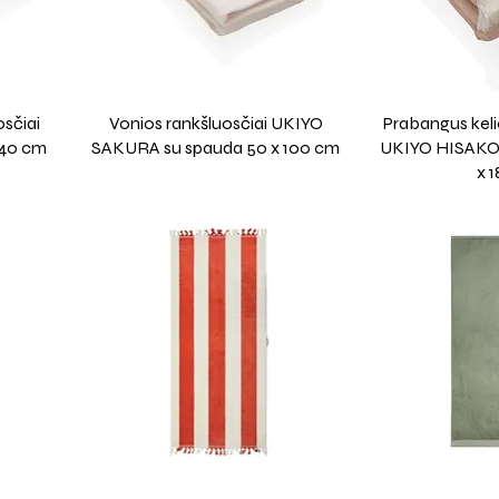
sčiai
Vonios rankšluosčiai UKIYO
Prabangus kelio
140 cm
SAKURA su spauda 50 x 100 cm
UKIYO HISAKO s
x 