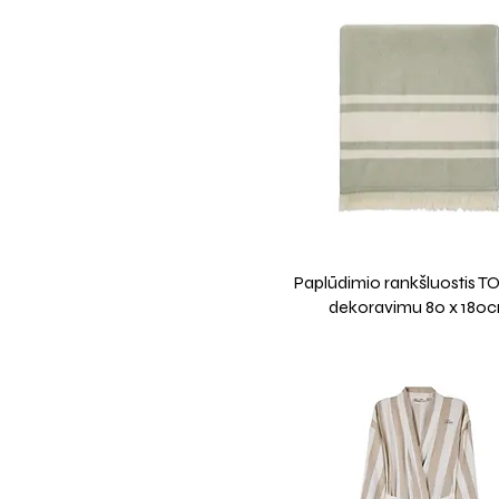
Paplūdimio rankšluostis T
dekoravimu 80 x 180