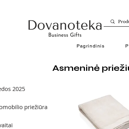
Pagrindinis
P
Asmeninė prieži
ėdos 2025
omobilio priežiūra
vaitai