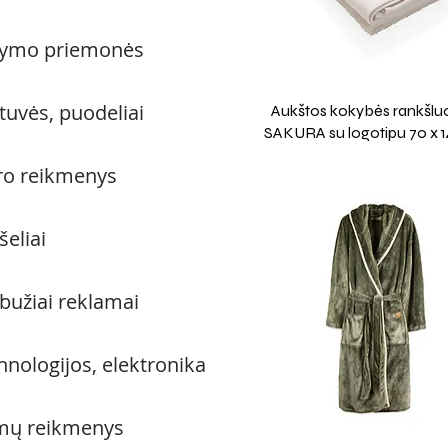
ymo priemonės
tuvės, puodeliai
Aukštos kokybės rankšluo
SAKURA su logotipu 70 x 
ro reikmenys
šeliai
bužiai reklamai
hnologijos, elektronika
ų reikmenys