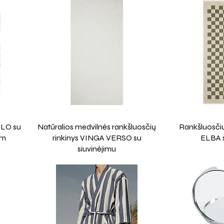
OLO su
Natūralios medvilnės rankšluosčių
Rankšluosčių
cm
rinkinys VINGA VERSO su
ELBA 
siuvinėjimu