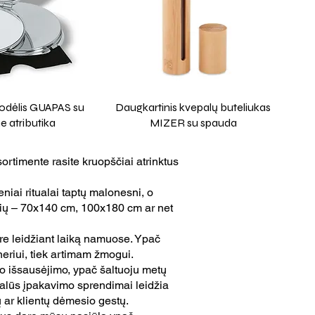
odėlis GUAPAS su
Daugkartinis kvepalų buteliukas
e atributika
MIZER su spauda
sortimente rasite kruopščiai atrinktus
eniai ritualai taptų malonesni, o
žių – 70x140 cm, 100x180 cm ar net
kare leidžiant laiką namuose. Ypač
tneriui, tiek artimam žmogui.
uo išsausėjimo, ypač šaltuoju metų
cialūs įpakavimo sprendimai leidžia
ų ar klientų dėmesio gestų.