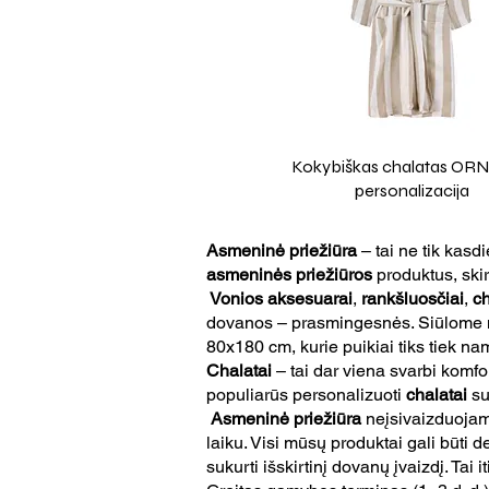
Kokybiškas chalatas OR
personalizacija
Asmeninė priežiūra
– tai ne tik kasd
asmeninės priežiūros
produktus, ski
Vonios aksesuarai
,
rankšluosčiai
,
ch
dovanos – prasmingesnės. Siūlome mi
80x180 cm, kurie puikiai tiks tiek nam
Chalatai
– tai dar viena svarbi komfo
populiarūs personalizuoti
chalatai
su
Asmeninė priežiūra
neįsivaizduojam
laiku. Visi mūsų produktai gali būti
sukurti išskirtinį dovanų įvaizdį. Ta