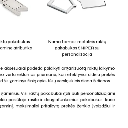
aktų pakabukas
Namo formos metalinis raktų
amine atributika
pakabukas SNIPER su
personalizacija
ie aksesuarai padeda palaikyti organizuotą raktų laikymo
mo verta reklamos priemonė, kuri efektyviai didina prekės
is gaminys žinią apie Jūsų verslą skleis diena iš dienos.
vų gaminius. Visi raktų pakabukai gali būti personalizuojami
ekių pasiūloje rasite ir daugiafunkcinius pakabukus, kurie
aminį, maksimaliai pritaikytą prekės ženklo įvaizdžiui ir