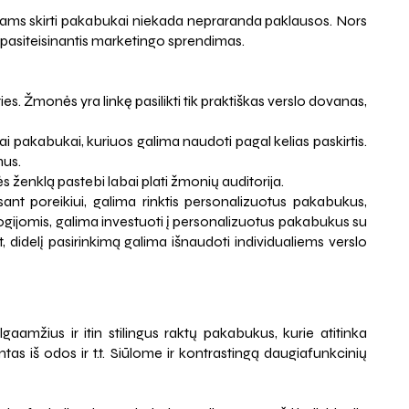
 Raktams skirti pakabukai niekada nepraranda paklausos. Nors
da pasiteisinantis marketingo sprendimas.
s. Žmonės yra linkę pasilikti tik praktiškas verslo dovanas,
i pakabukai, kuriuos galima naudoti pagal kelias paskirtis.
mus.
s ženklą pastebi labai plati žmonių auditorija.
nt poreikiui, galima rinktis personalizuotus pakabukus,
ologijomis, galima investuoti į personalizuotus pakabukus su
 didelį pasirinkimą galima išnaudoti individualiems verslo
aamžius ir itin stilingus raktų pakabukus, kurie atitinka
s iš odos ir t.t. Siūlome ir kontrastingą daugiafunkcinių