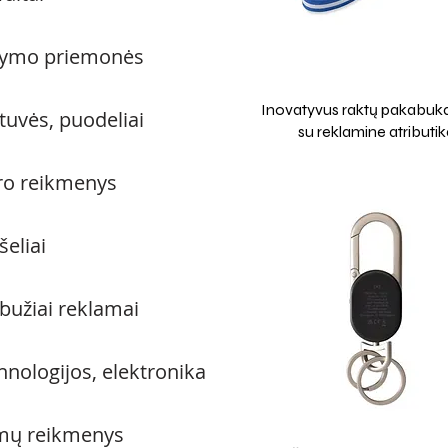
ymo priemonės
Inovatyvus raktų pakabuk
tuvės, puodeliai
su reklamine atributi
ro reikmenys
šeliai
bužiai reklamai
hnologijos, elektronika
ų reikmenys