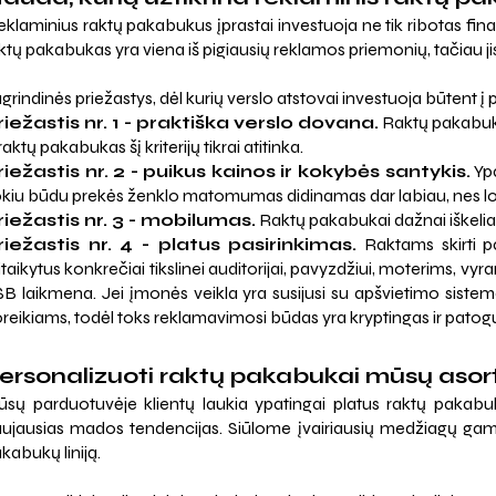
reklaminius raktų pakabukus įprastai investuoja ne tik ribotas fin
ktų pakabukas yra viena iš pigiausių reklamos priemonių, tačiau jis
grindinės priežastys, dėl kurių verslo atstovai investuoja būtent 
riežastis nr. 1 - praktiška verslo dovana.
Raktų pakabuko 
raktų pakabukas šį kriterijų tikrai atitinka.
riežastis nr. 2 - puikus kainos ir kokybės santykis.
Ypa
kiu būdu prekės ženklo matomumas didinamas dar labiau, nes logot
riežastis nr. 3 - mobilumas.
Raktų pakabukai dažnai iškeliauj
riežastis nr. 4 - platus pasirinkimas.
Raktams skirti pa
itaikytus konkrečiai tikslinei auditorijai, pavyzdžiui, moterims, 
B laikmena. Jei įmonės veikla yra susijusi su apšvietimo sistemo
reikiams, todėl toks reklamavimosi būdas yra kryptingas ir patog
ersonalizuoti raktų pakabukai mūsų aso
sų parduotuvėje klientų laukia ypatingai platus raktų pakabukų 
ujausias mados tendencijas. Siūlome įvairiausių medžiagų gamin
kabukų liniją.