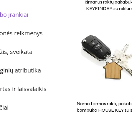
Išmanus raktų pakabu
KEYFINDER su rekla
bo įrankiai
ionės reikmenys
žis, sveikata
ginių atributika
tas ir laisvalaikis
Namo formos raktų pakabu
čiai
bambuko HOUSE KEY su 