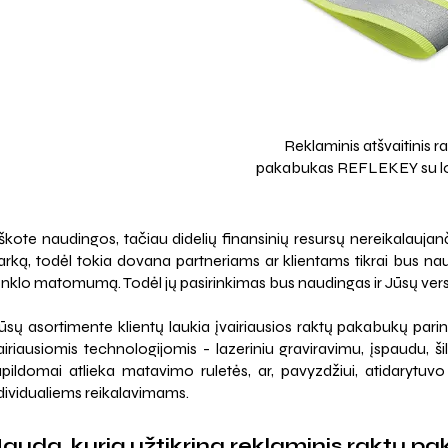
Reklaminis atšvaitinis r
pakabukas REFLEKEY su l
škote naudingos, tačiau didelių finansinių resursų nereikalauj
arką, todėl tokia dovana partneriams ar klientams tikrai bus na
nklo matomumą. Todėl jų pasirinkimas bus naudingas ir Jūsų verslu
sų asortimente klientų laukia įvairiausios raktų pakabukų parinkty
airiausiomis technologijomis - lazeriniu graviravimu, įspaudu, š
pildomai atlieka matavimo ruletės, ar, pavyzdžiui, atidarytuvo
dividualiems reikalavimams.
auda, kurią užtikrina reklaminis raktų p