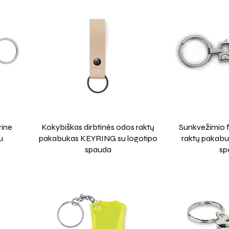
rine
Kokybiškas dirbtinės odos raktų
Sunkvežimio f
u
pakabukas KEYRING su logotipo
raktų pakab
spauda
sp