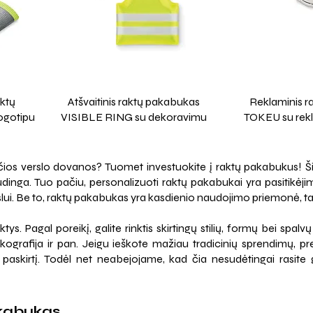
aktų
Atšvaitinis raktų pakabukas
Reklaminis r
ogotipu
VISIBLE RING su dekoravimu
TOKEU su rekl
ančios verslo dovanos? Tuomet investuokite į raktų pakabukus! Š
udinga. Tuo pačiu, personalizuoti raktų pakabukai yra pasitikėji
i. Be to, raktų pakabukas yra kasdienio naudojimo priemonė, tad š
s. Pagal poreikį, galite rinktis skirtingų stilių, formų bei spal
ilkografija ir pan. Jeigu ieškote mažiau tradicinių sprendimų, pr
 paskirtį. Todėl net neabejojame, kad čia nesudėtingai rasite g
akabukas