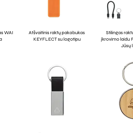
as WAI
Atšvaitinis raktų pakabukas
Stilingas rak
ka
KEYFLECT su logotipu
įkrovimo laidu
Jūsų 