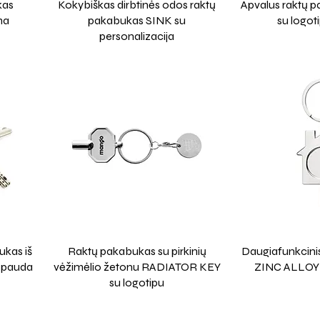
kas
Kokybiškas dirbtinės odos raktų
Apvalus raktų
ma
pakabukas SINK su
su logot
personalizacija
kas iš
Raktų pakabukas su pirkinių
Daugiafunkcini
spauda
vėžimėlio žetonu RADIATOR KEY
ZINC ALLOY 
su logotipu