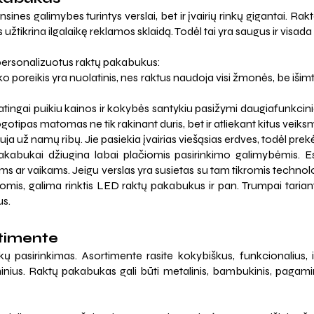
ansines galimybes turintys verslai, bet ir įvairių rinkų gigantai.
 užtikrina ilgalaikę reklamos sklaidą. Todėl tai yra saugus ir visa
į personalizuotus raktų pakabukus:
poreikis yra nuolatinis, nes raktus naudoja visi žmonės, be išimtie
tingai puikiu kainos ir kokybės santykiu pasižymi daugiafunkcinia
ipas matomas ne tik rakinant duris, bet ir atliekant kitus veiks
a už namų ribų. Jie pasiekia įvairias viešąsias erdves, todėl prekė
kabukai džiugina labai plačiomis pasirinkimo galimybėmis. Esa
vyrams ar vaikams. Jeigu verslas yra susietas su tam tikromis techn
mis, galima rinktis LED raktų pakabukus ir pan. Trumpai tariant,
us.
rtimente
pasirinkimas. Asortimente rasite kokybiškus, funkcionalius, ilg
ius. Raktų pakabukas gali būti metalinis, bambukinis, pagaminta