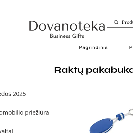
Pagrindinis
P
Raktų pakabuka
ėdos 2025
omobilio priežiūra
vaitai