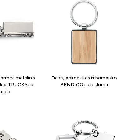
ormos metalinis
Raktų pakabukas iš bambuko
ukas TRUCKY su
BENDIGO su reklama
auda