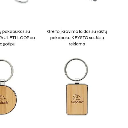
tų pakabukas su
Greito įkrovimo laidas su raktų
 FAULETI LOOP su
pakabuku KEYSTO su Jūsų
logotipu
reklama