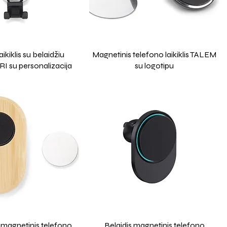
ikiklis su belaidžiu
Magnetinis telefono laikiklis TALEM
ARI su personalizacija
su logotipu
 magnetinis telefono
Belaidis magnetinis telefono