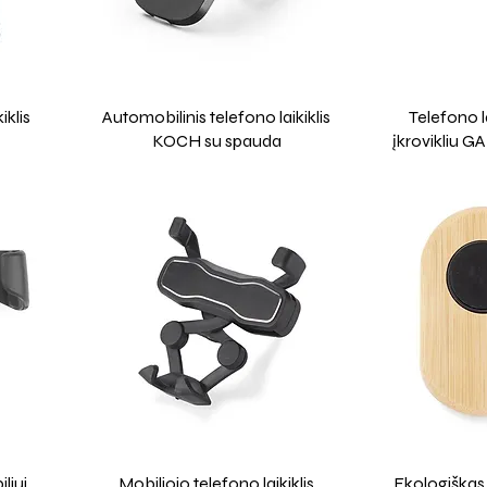
iklis
Automobilinis telefono laikiklis
Telefono la
KOCH su spauda
įkrovikliu G
liui
Mobiliojo telefono laikiklis
Ekologiškas