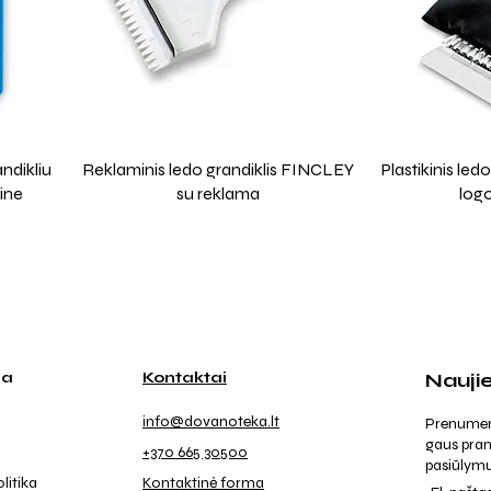
ndikliu
Reklaminis ledo grandiklis FINCLEY
Plastikinis le
ine
su reklama
log
ja
Kontaktai
Nauji
info@dovanoteka.lt
Prenumeruo
gaus pran
+370 665 30500
pasiūlymu
litika
Kontaktinė forma