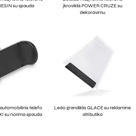
s RESIN su spauda
įkroviklis POWER CRUZE su
dekoravimu
automobilinis telefo
Ledo grandiklis GLACE su reklamine
LEXI su norima spauda
atributika