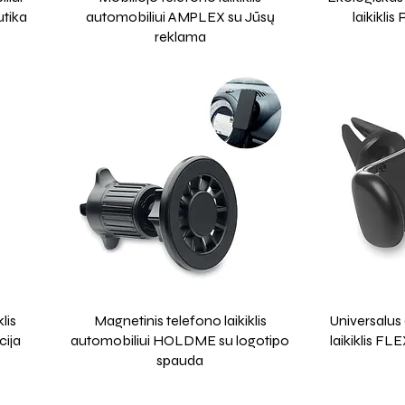
utika
automobiliui AMPLEX su Jūsų
laikikli
reklama
lis
Magnetinis telefono laikiklis
Universalus 
ija
automobiliui HOLDME su logotipo
laikiklis F
spauda