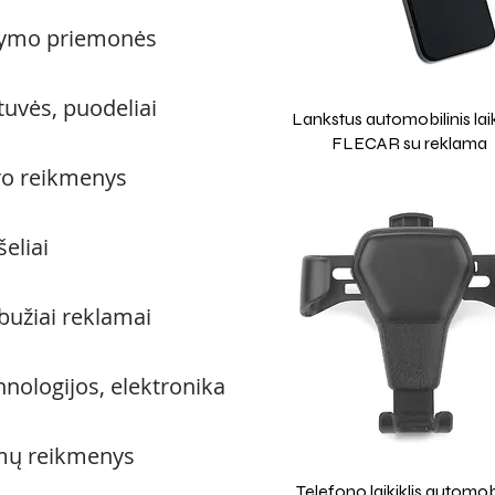
ymo priemonės
tuvės, puodeliai
Lankstus automobilinis laik
FLECAR su reklama
ro reikmenys
eliai
bužiai reklamai
hnologijos, elektronika
ų reikmenys
Telefono laikiklis automobi