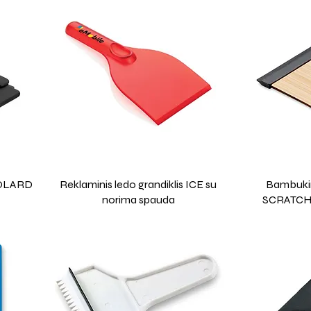
 POLARD
Reklaminis ledo grandiklis ICE su
Bambukini
norima spauda
SCRATCHY