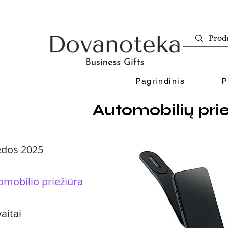
Pagrindinis
P
Automobilių pri
ėdos 2025
omobilio priežiūra
aitai