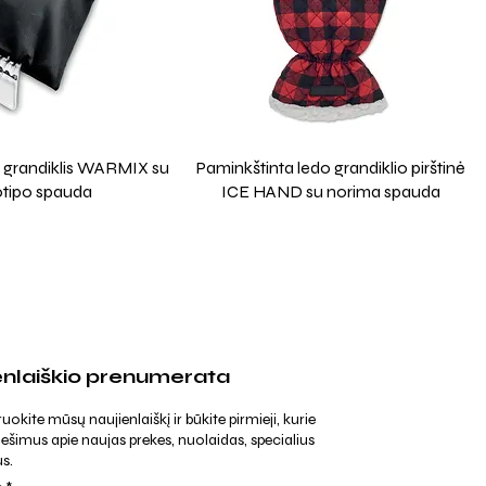
do grandiklis WARMIX su
Paminkštinta ledo grandiklio pirštinė
otipo spauda
ICE HAND su norima spauda
enlaiškio prenumerata
kite mūsų naujienlaiškį ir būkite pirmieji, kurie
ešimus apie naujas prekes, nuolaidas, specialius
s.