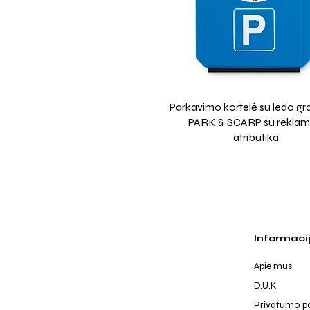
Parkavimo kortelė su ledo gra
PARK & SCARP su reklam
atributika
Informaci
Apie mus
D.U.K
Privatumo po