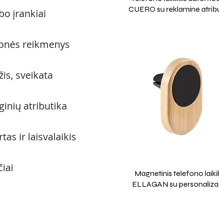
CUERO su reklamine atrib
bo įrankiai
ionės reikmenys
is, sveikata
inių atributika
tas ir laisvalaikis
iai
Magnetinis telefono laikik
ELLAGAN su personalizac