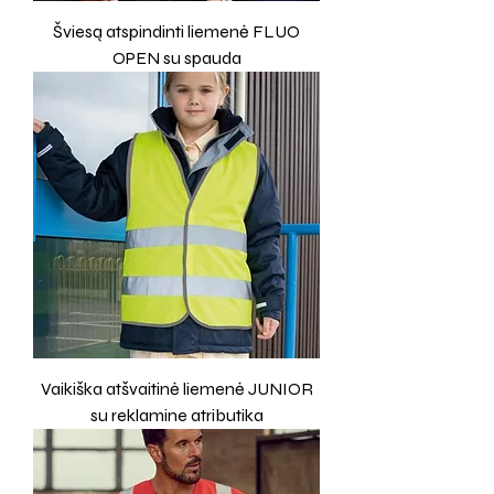
Šviesą atspindinti liemenė FLUO
OPEN su spauda
Vaikiška atšvaitinė liemenė JUNIOR
su reklamine atributika