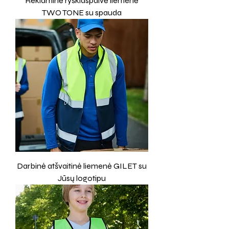
Reklaminė ryškiaspalvė liemenė
TWO TONE su spauda
Darbinė atšvaitinė liemenė GILET su
Jūsų logotipu