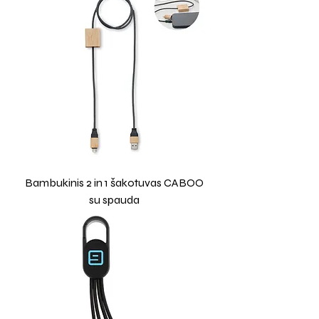
Bambukinis 2 in 1 šakotuvas CABOO
su spauda