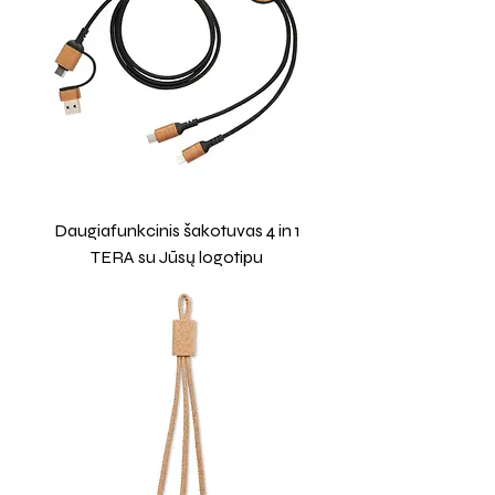
Daugiafunkcinis šakotuvas 4 in 1
TERA su Jūsų logotipu