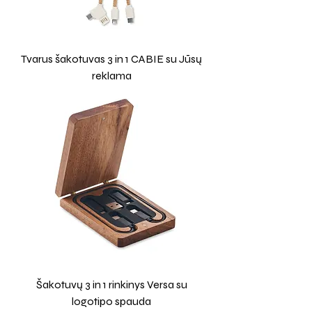
Tvarus šakotuvas 3 in 1 CABIE su Jūsų
reklama
Šakotuvų 3 in 1 rinkinys Versa su
logotipo spauda