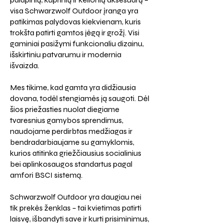
visa Schwarzwolf Outdoor įranga yra
patikimas palydovas kiekvienam, kuris
trokšta patirti gamtos jėgą ir grožį. Visi
gaminiai pasižymi funkcionaliu dizainu,
išskirtiniu patvarumu ir modernia
išvaizda.
Mes tikime, kad gamta yra didžiausia
dovana, todėl stengiamės ją saugoti. Dėl
šios priežasties nuolat diegiame
tvaresnius gamybos sprendimus,
naudojame perdirbtas medžiagas ir
bendradarbiaujame su gamyklomis,
kurios atitinka griežčiausius socialinius
bei aplinkosaugos standartus pagal
amfori BSCI sistemą.
Schwarzwolf Outdoor yra daugiau nei
tik prekės ženklas – tai kvietimas patirti
laisvę, išbandyti save ir kurti prisiminimus,