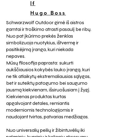
lf
Hugo Boss
Schwarzwolf Outdoor gimė iš aistros
gamtai ir troškimo atrasti pasaulį be ribų.
Nuo pat įkūrimo prekės ženklas
simbolizuoja nuotykius, ištvermę ir
pasitikėjimą įranga, kuri niekada
nepaves.
Mūsų filosofija paprasta: sukurti
aukščiausios kokybės lauko įrangą, kuri
ne tik atlaikytų ekstremaliausias sąlygas,
bet ir suteiktų patogumo bei saugumo
jausmą kiekvienam, išsiruošusiam į žygį.
Kiekvienas produktas kurtas
apgalvojant detales, remiantis
moderniomis technologijomis ir
naudojant tvirtas, patvarias medžiagas.
Nuo universalių peilių ir žibintuvėlių iki
palapinių, kuprinių ir kelionių aksesuarų –