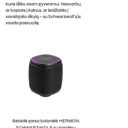
kurie išliks visam gyvenimui. Nesvarbu,
ar kopiate į kalnus, ar leidžiatės į
savaitgalio iškylą – su Schwarzwolf jūs
visada pasiruošę.
Belaidė garso kolonėlė HERMON
SCHWARZWOLF su logotipu