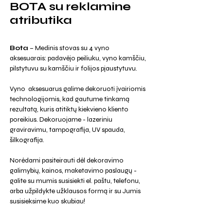
BOTA su reklamine
atributika
Bota
– Medinis stovas su 4 vyno
aksesuarais: padavėjo peiliuku, vyno kamščiu,
pilstytuvu su kamščiu ir folijos pjaustytuvu.
Vyno aksesuarus galime dekoruoti įvairiomis
technologijomis, kad gautume tinkamą
rezultatą, kuris atitiktų kiekvieno kliento
poreikius. Dekoruojame - lazeriniu
graviravimu, tampografija, UV spauda,
šilkografija.
Norėdami pasiteirauti dėl dekoravimo
galimybių, kainos, maketavimo paslaugų -
galite su mumis susisiekti el. paštu, telefonu,
arba užpildykte užklausos formą ir su Jumis
susisieksime kuo skubiau!