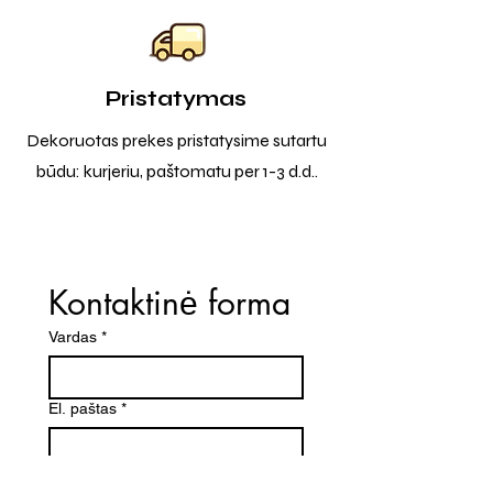
Pristatymas
Dekoruotas prekes pristatysime sutartu
būdu: kurjeriu, paštomatu per 1-3 d.d..
Kontaktinė forma
Vardas
*
El. paštas
*
Telefono numeris