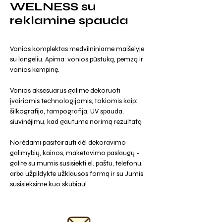
WELNESS su
reklamine spauda
Vonios komplektas medvilniniame maišelyje
su langeliu. Apima: vonios pūstuką, pemzą ir
vonios kempinę.
Vonios aksesuarus galime dekoruoti
įvairiomis technologijomis, tokiomis kaip:
šilkografija, tampografija, UV spauda,
siuvinėjimu, kad gautume norimą rezultatą
Norėdami pasiteirauti dėl dekoravimo
galimybių, kainos, maketavimo paslaugų -
galite su mumis susisiekti el. paštu, telefonu,
arba užpildykte užklausos formą ir su Jumis
susisieksime kuo skubiau!