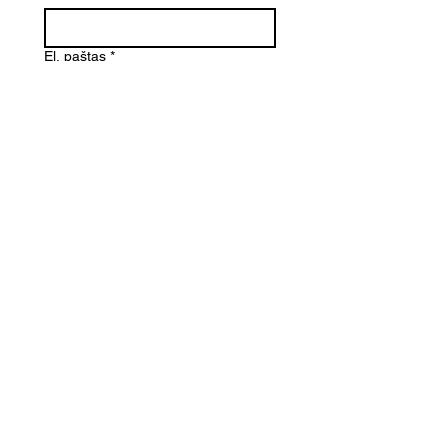
El. paštas
*
Telefono numeris
Žinutė (Paminėkite prekės
pavadinimą)
SIŲSTI
Kontaktai
Informacija