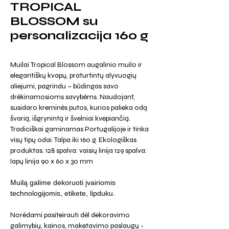
TROPICAL
BLOSSOM su
personalizacija 160 g
Muilai Tropical Blossom augalinio muilo ir
elegantiškų kvapų, praturtintų alyvuogių
aliejumi, pagrindu – būdingas savo
drėkinamosioms savybėms. Naudojant,
susidaro kreminės putos, kurios palieka odą
švarią, išgrynintą ir švelniai kvepiančią.
Tradiciškai gaminamas Portugalijoje ir tinka
visų tipų odai. Talpa iki 160 g. Ekologiškas
produktas. 128 spalva: vaisių linija 129 spalva:
lapų linija 90 x 60 x 30 mm
Muilą galime dekoruoti įvairiomis
technologijomis, etikete, lipduku.
Norėdami pasiteirauti dėl dekoravimo
galimybių, kainos, maketavimo paslaugų -