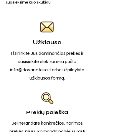
susisieksime kuo skubiau!
Užklausa
Išsirinkite Jus dominančias prekes ir
susisiekite elektroniniu paštu
info@dovanoteka.lt
arba užpildykite
užklausos formą.
Prekių paieška
Jei nerandate konkrečios, norimos
prekės, mūsų komanda padės surasti