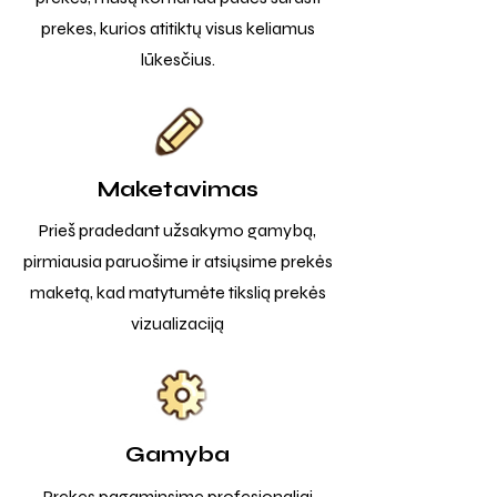
prekes, kurios atitiktų visus keliamus
lūkesčius.
Maketavimas
Prieš pradedant užsakymo gamybą,
pirmiausia paruošime ir atsiųsime prekės
maketą, kad matytumėte tikslią prekės
vizualizaciją
Gamyba
Prekes pagaminsime profesionaliai