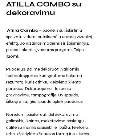
ATILLA COMBO su
dekoravimu
Atilla Combo
– puodelis su išskirtiniu
spalvotu vidumi, suteikiančiu unikalų vizualinį
efektą. Jo dizainas modernus ir žaismingas,
puikiai tinkantis įvairioms progoms. Talpa-
320ml.
Puodelius galime dekoruoti įvairiomis
technologijomis, kad gautume tinkamą
rezultatą, kuris atitiktų kiekvieno kliento
poreikius. Dekoruojame - lazeriniu
graviravimu, tampografija, UV spauda,
šilkografija, 360 spauda aplink puodelius.
Norėdami pasiteirauti dėl dekoravimo
galimybių, kainos, maketavimo paslaugų -
galite su mumis susisiekti el. paštu, telefonu,
arba užpildykte užklausos formą ir su Jumis