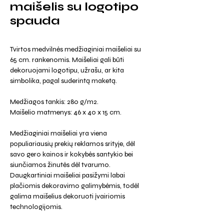
maišelis su logotipo
spauda
Tvirtos medvilnės medžiaginiai maišeliai su
65 cm. rankenomis. Maišeliai gali būti
dekoruojami logotipu, užrašu, ar kita
simbolika, pagal suderintą maketą.
Medžiagos tankis: 280 g/m2.
Maišelio matmenys: 46 x 40 x 15 cm.
Medžiaginiai maišeliai yra viena
populiariausių prekių reklamos srityje, dėl
savo gero kainos ir kokybės santykio bei
siunčiamos žinutės dėl tvarumo.
Daugkartiniai maišeliai pasižymi labai
plačiomis dekoravimo galimybėmis, todėl
galima maišelius dekoruoti įvairiomis
technologijomis.