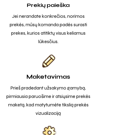
Prekių paieška
Jei nerandate konkrečios, norimos
prekės, mūsų komanda padės surasti
prekes, kurios atitiktų visus keliamus
lūkesčius.
Maketavimas
Prieš pradedant užsakymo gamybą,
pirmiausia paruošime ir atsiųsime prekės
maketą, kad matytumėte tikslią prekės
vizualizaciją