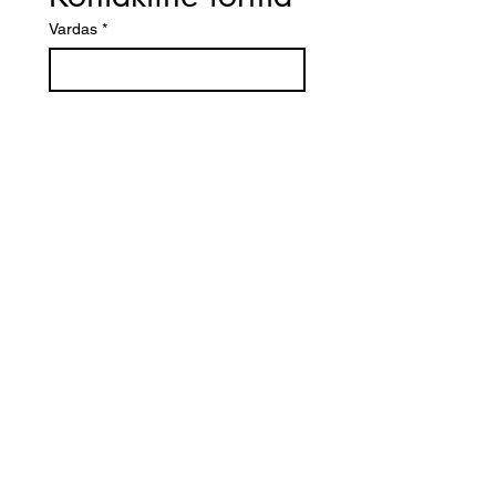
Vardas
*
El. paštas
*
Telefono numeris
Žinutė (Paminėkite prekės
pavadinimą)
SIŲSTI