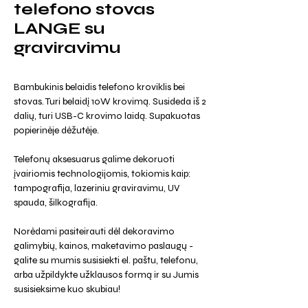
telefono stovas
LANGE su
graviravimu
Bambukinis belaidis telefono kroviklis bei
stovas. Turi belaidį 10W krovimą. Susideda iš 2
dalių, turi USB-C krovimo laidą. Supakuotas
popierinėje dėžutėje.
Telefonų aksesuarus galime dekoruoti
įvairiomis technologijomis, tokiomis kaip:
tampografija, lazeriniu graviravimu, UV
spauda, šilkografija.
Norėdami pasiteirauti dėl dekoravimo
galimybių, kainos, maketavimo paslaugų -
galite su mumis susisiekti el. paštu, telefonu,
arba užpildykte užklausos formą ir su Jumis
susisieksime kuo skubiau!