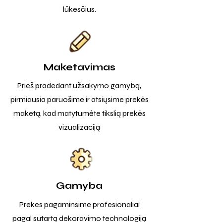
lūkesčius.
Maketavimas
Prieš pradedant užsakymo gamybą,
pirmiausia paruošime ir atsiųsime prekės
maketą, kad matytumėte tikslią prekės
vizualizaciją
Gamyba
Prekes pagaminsime profesionaliai
pagal sutartą dekoravimo technologiją