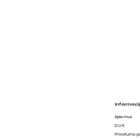
Informaci
Apie mus
D.U.K
Privatumo po