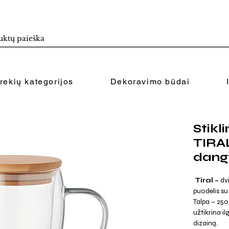
rekių kategorijos
Dekoravimo būdai
Stikl
TIRA
dangt
Tiral –
dvi
puodelis su
Talpa – 250
užtikrina i
dizainą.