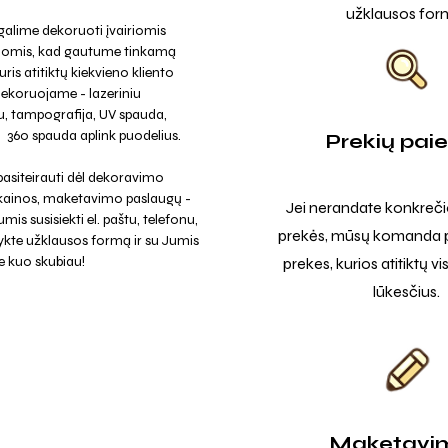
užklausos for
alime dekoruoti įvairiomis
jomis, kad gautume tinkamą
uris atitiktų kiekvieno kliento
Dekoruojame - lazeriniu
, tampografija, UV spauda,
a, 360 spauda aplink puodelius.
Prekių pai
asiteirauti dėl dekoravimo
 kainos, maketavimo paslaugų -
Jei nerandate konkreči
mis susisiekti el. paštu, telefonu,
prekės, mūsų komanda p
ykte užklausos formą ir su Jumis
e kuo skubiau!
prekes, kurios atitiktų v
lūkesčius.
Maketavi