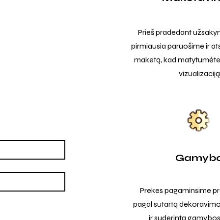
Prieš pradedant užsak
pirmiausia paruošime ir at
maketą, kad matytumėte t
vizualizaciją
Gamyb
Prekes pagaminsime pro
pagal sutartą dekoravimo
ir suderintą gamybos