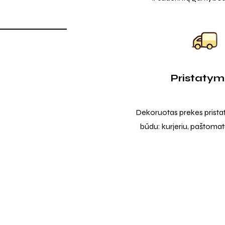
Pristaty
Dekoruotas prekes prista
būdu: kurjeriu, paštomatu