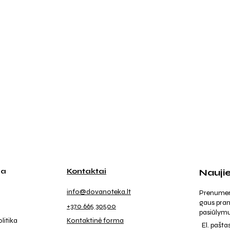
ja
Kontaktai
Nauji
info@dovanoteka.lt
Prenumeruo
gaus pran
+370 665 30500
pasiūlymu
litika
Kontaktinė forma
El. pašta