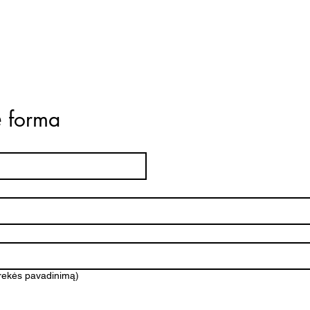
ė forma
prekės pavadinimą)