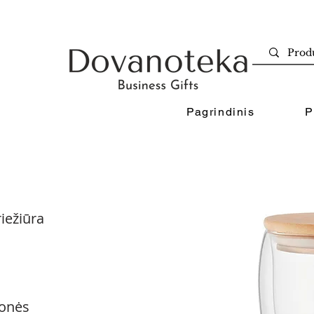
Pagrindinis
P
iežiūra
onės