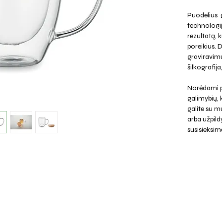
Puodelius g
technologi
rezultatą, k
poreikius. 
graviravimu
šilkografij
Norėdami p
galimybių,
galite su mu
arba užpild
susisieksim