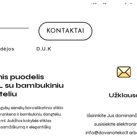
KONTAKTAI
Idėjos
D.U.K
inis puodelis
L su bambukiniu
eliu
Užklaus
gubų sienelių borosilikatinio stiklo
 rankena ir bambukiniu dangteliu.
Išsirinkite Jus dominanč
 ml. Aukštos kokybės stiklas
susisiekite elektroni
lgaamžiškumą ir elegantišką
info@dovanoteka.lt
arba