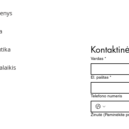
menys
a
Kontaktin
utika
Vardas
*
alaikis
El. paštas
*
Telefono numeris
Žinutė (Paminėkite 