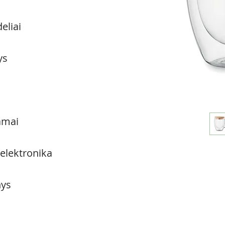
eliai
ys
amai
 elektronika
ys