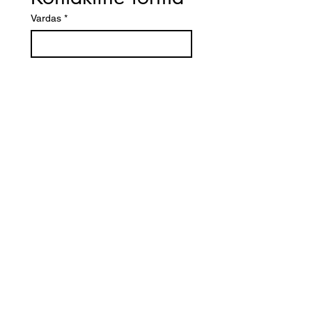
Vardas
*
El. paštas
*
Telefono numeris
Žinutė (Paminėkite prekės
pavadinimą)
SIŲSTI