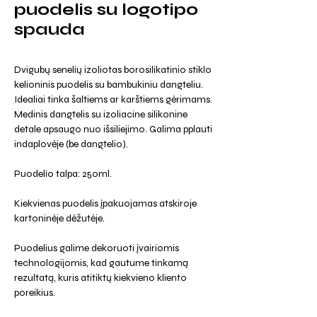
puodelis su logotipo
spauda
Dvigubų senelių izoliotas borosilikatinio stiklo
kelioninis puodelis su bambukiniu dangteliu.
Idealiai tinka šaltiems ar karštiems gėrimams.
Medinis dangtelis su izoliacine silikonine
detale apsaugo nuo išsiliejimo. Galima pplauti
indaplovėje (be dangtelio).
Puodelio talpa: 250ml.
Kiekvienas puodelis įpakuojamas atskiroje
kartoninėje dėžutėje.
Puodelius galime dekoruoti įvairiomis
technologijomis, kad gautume tinkamą
rezultatą, kuris atitiktų kiekvieno kliento
poreikius.