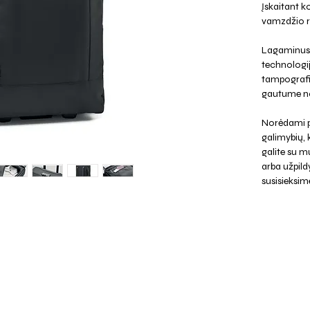
Įskaitant k
vamzdžio rė
Lagaminus 
technologij
tampografij
gautume no
Norėdami p
galimybių,
galite su mu
arba užpild
susisieksim