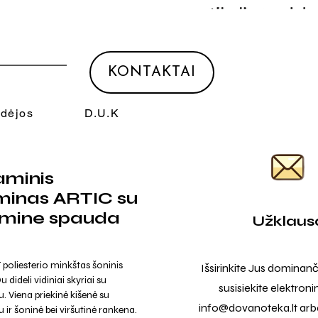
KONTAKTAI
Idėjos
D.U.K
aminis
minas ARTIC su
amine spauda
Užklaus
oliesterio minkštas šoninis
Išsirinkite Jus dominanč
u dideli vidiniai skyriai su
susisiekite elektroni
. Viena priekinė kišenė su
info@dovanoteka.lt
arba
 ir šoninė bei viršutinė rankena.