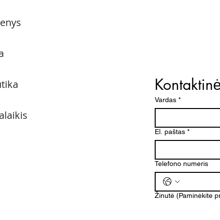
menys
a
Kontaktin
utika
Vardas
*
alaikis
El. paštas
*
Telefono numeris
Žinutė (Paminėkite 