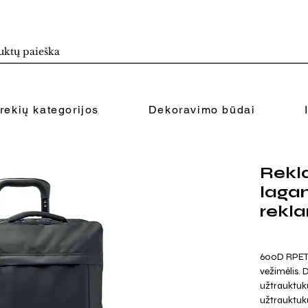
rekių kategorijos
Dekoravimo būdai
Rekl
laga
rekl
600D RPET p
vežimėlis. D
užtrauktuku
užtrauktuku