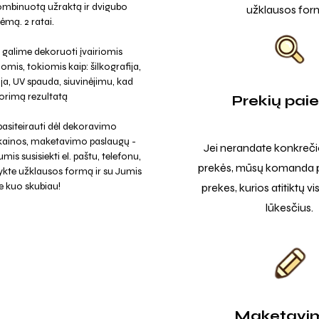
ombinuotą užraktą ir dvigubo
užklausos for
mą. 2 ratai.
galime dekoruoti įvairiomis
omis, tokiomis kaip: šilkografija,
a, UV spauda, siuvinėjimu, kad
rimą rezultatą
Prekių pai
asiteirauti dėl dekoravimo
 kainos, maketavimo paslaugų -
Jei nerandate konkreči
mis susisiekti el. paštu, telefonu,
prekės, mūsų komanda p
ykte užklausos formą ir su Jumis
e kuo skubiau!
prekes, kurios atitiktų v
lūkesčius.
Maketavi