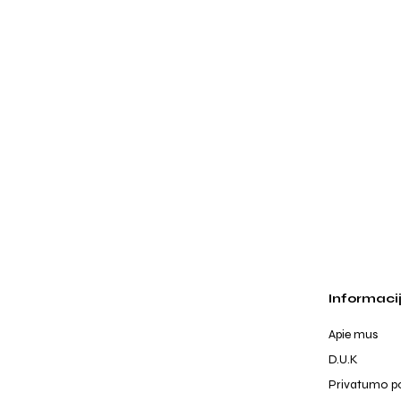
Informaci
Apie mus
D.U.K
Privatumo po