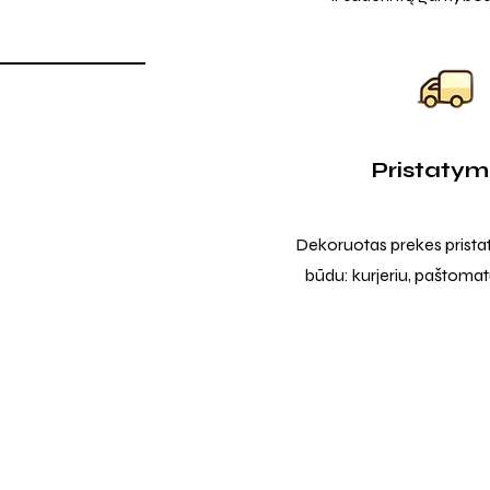
Pristaty
Dekoruotas prekes prista
būdu: kurjeriu, paštomatu