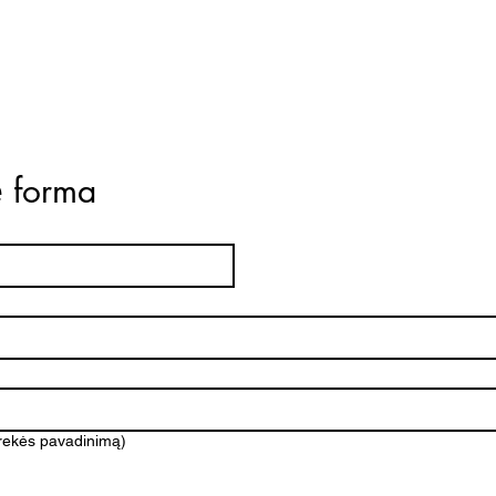
ė forma
prekės pavadinimą)