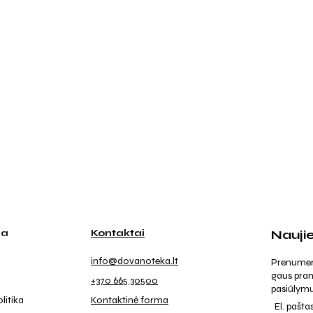
ja
Kontaktai
Nauji
info@dovanoteka.lt
Prenumeruo
gaus pran
+370 665 30500
pasiūlymu
litika
Kontaktinė forma
El. pašta