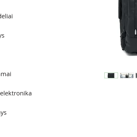
eliai
ys
amai
 elektronika
ys