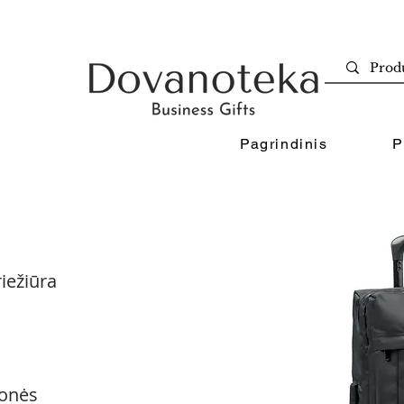
Pagrindinis
P
iežiūra
onės