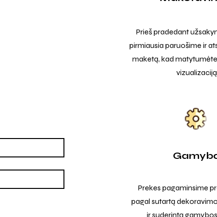
Prieš pradedant užsak
pirmiausia paruošime ir at
maketą, kad matytumėte t
vizualizaciją
Gamyb
Prekes pagaminsime pro
pagal sutartą dekoravimo
ir suderintą gamybos