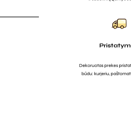
Pristaty
Dekoruotas prekes prista
būdu: kurjeriu, paštomatu