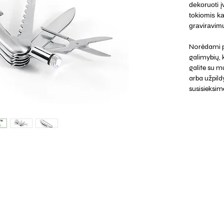
dekoruoti į
tokiomis ka
graviravimu
Norėdami p
galimybių,
galite su mu
arba užpild
susisieksim