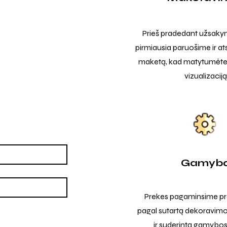
Prieš pradedant užsak
pirmiausia paruošime ir at
maketą, kad matytumėte t
vizualizaciją
Gamyb
Prekes pagaminsime pro
pagal sutartą dekoravimo
ir suderintą gamybos