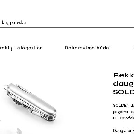
rekių kategorijos
Dekoravimo būdai
Rekl
daugi
SOLD
SOLDEN daug
pagamintas 
LED prožek
Daugiafunkc