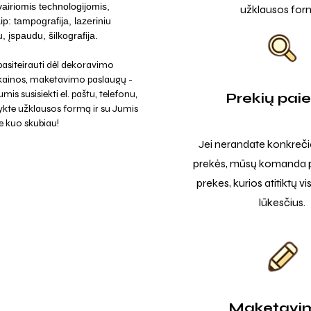
vairiomis technologijomis,
užklausos for
ip: tampografija, lazeriniu
, įspaudu, šilkografija.
asiteirauti dėl dekoravimo
 kainos, maketavimo paslaugų -
mis susisiekti el. paštu, telefonu,
Prekių pai
ykte užklausos formą ir su Jumis
e kuo skubiau!
Jei nerandate konkreči
prekės, mūsų komanda p
prekes, kurios atitiktų v
lūkesčius.
Maketavi