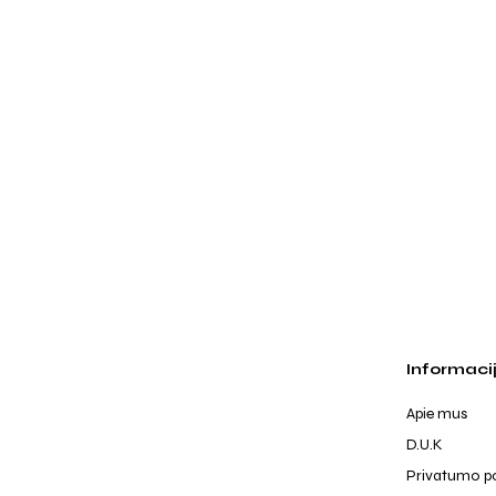
Informaci
Apie mus
D.U.K
Privatumo po