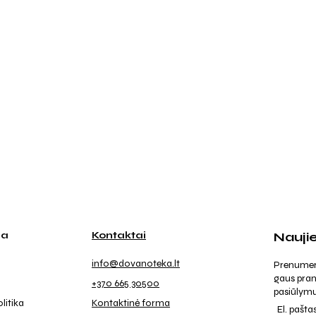
ja
Kontaktai
Nauji
info@dovanoteka.lt
Prenumeruo
gaus pran
+370 665 30500
pasiūlymu
litika
Kontaktinė forma
El. pašta