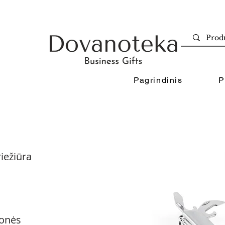
Pagrindinis
P
iežiūra
onės