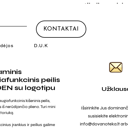
KONTAKTAI
Idėjos
D.U.K
aminis
afunkcinis peilis
EN su logotipu
Užklaus
iafunkcinis kišeninis peilis,
iš nerūdijančio plieno. Turi mini
Išsirinkite Jus dominanč
toriuką.
susisiekite elektroni
info@dovanoteka.lt
arba
inius įrankius ir peilius galime