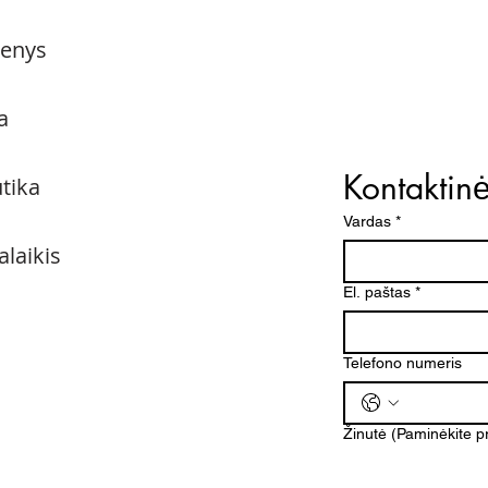
menys
a
Kontaktin
utika
Vardas
*
alaikis
El. paštas
*
Telefono numeris
Žinutė (Paminėkite 