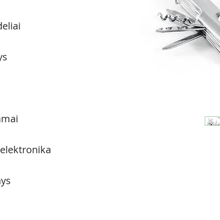
eliai
ys
amai
 elektronika
ys