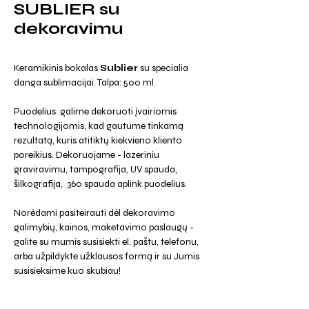
SUBLIER su
dekoravimu
Keramikinis bokalas
Sublier
su specialia
danga sublimacijai. Talpa: 500 ml.
Puodelius galime dekoruoti įvairiomis
technologijomis, kad gautume tinkamą
rezultatą, kuris atitiktų kiekvieno kliento
poreikius. Dekoruojame - lazeriniu
graviravimu, tampografija, UV spauda,
šilkografija, 360 spauda aplink puodelius.
Norėdami pasiteirauti dėl dekoravimo
galimybių, kainos, maketavimo paslaugų -
galite su mumis susisiekti el. paštu, telefonu,
arba užpildykte užklausos formą ir su Jumis
susisieksime kuo skubiau!