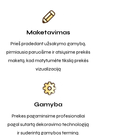
Maketavimas
Prieš pradedant užsakymo gamybą,
pirmiausia paruošime ir atsiųsime prekės
maketą, kad matytumėte tikslią prekės
vizualizaciją
Gamyba
Prekes pagaminsime profesionaliai
pagal sutartą dekoravimo technologiją
ir suderintą gamybos terminą.