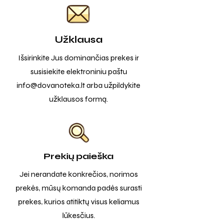
Užklausa
Išsirinkite Jus dominančias prekes ir
susisiekite elektroniniu paštu
info@dovanoteka.lt
arba užpildykite
užklausos formą.
Prekių paieška
Jei nerandate konkrečios, norimos
prekės, mūsų komanda padės surasti
prekes, kurios atitiktų visus keliamus
lūkesčius.