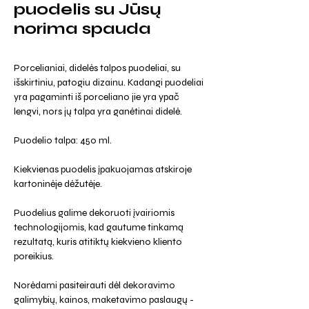
puodelis su Jūsų
norima spauda
Porcelianiai, didelės talpos puodeliai, su
išskirtiniu, patogiu dizainu. Kadangi puodeliai
yra pagaminti iš porceliano jie yra ypač
lengvi, nors jų talpa yra ganėtinai didelė.
Puodelio talpa: 450 ml.
Kiekvienas puodelis įpakuojamas atskiroje
kartoninėje dėžutėje.
Puodelius galime dekoruoti įvairiomis
technologijomis, kad gautume tinkamą
rezultatą, kuris atitiktų kiekvieno kliento
poreikius.
Norėdami pasiteirauti dėl dekoravimo
galimybių, kainos, maketavimo paslaugų -