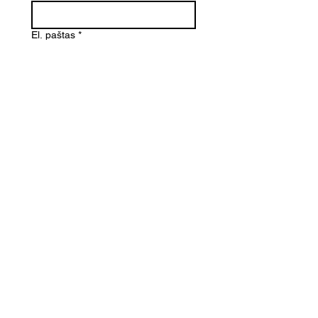
El. paštas
*
Telefono numeris
Žinutė (Paminėkite prekės
pavadinimą)
SIŲSTI
Kontaktai
Informacija