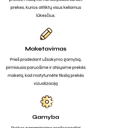
prekes, kurios atitiktų visus keliamus
lūkesčius.
Maketavimas
Prieš pradedant užsakymo gamybą,
pirmiausia paruošime ir atsiųsime prekės
maketą, kad matytumėte tikslią prekės
vizualizaciją
Gamyba
Prekes pagaminsime profesionaliai