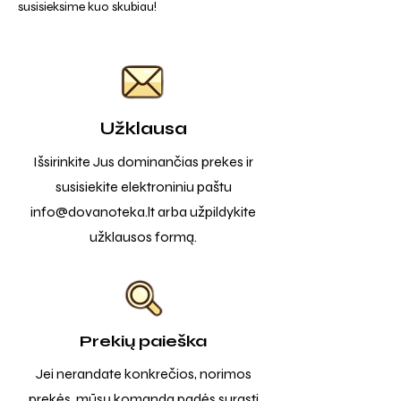
susisieksime kuo skubiau!
Užklausa
Išsirinkite Jus dominančias prekes ir
susisiekite elektroniniu paštu
info@dovanoteka.lt
arba užpildykite
užklausos formą.
Prekių paieška
Jei nerandate konkrečios, norimos
prekės, mūsų komanda padės surasti