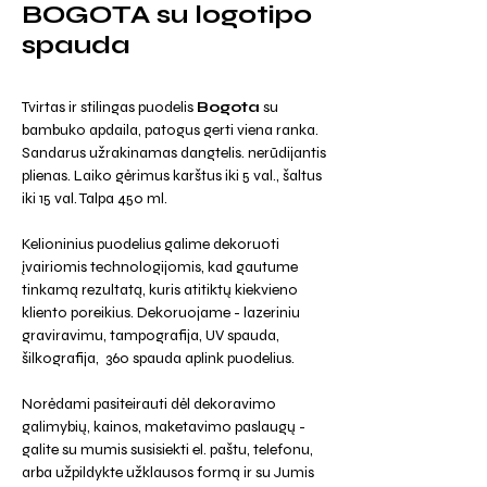
BOGOTA su logotipo
spauda
Tvirtas ir stilingas puodelis
Bogota
su
bambuko apdaila, patogus gerti viena ranka.
Sandarus užrakinamas dangtelis. nerūdijantis
plienas. Laiko gėrimus karštus iki 5 val., šaltus
iki 15 val. Talpa 450 ml.
Kelioninius puodelius galime dekoruoti
įvairiomis technologijomis, kad gautume
tinkamą rezultatą, kuris atitiktų kiekvieno
kliento poreikius. Dekoruojame - lazeriniu
graviravimu, tampografija, UV spauda,
šilkografija, 360 spauda aplink puodelius.
Norėdami pasiteirauti dėl dekoravimo
galimybių, kainos, maketavimo paslaugų -
galite su mumis susisiekti el. paštu, telefonu,
arba užpildykte užklausos formą ir su Jumis