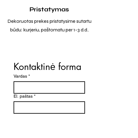
Pristatymas
Dekoruotas prekes pristatysime sutartu
būdu: kurjeriu, paštomatu per 1-3 d.d..
Kontaktinė forma
Vardas
*
El. paštas
*
Telefono numeris
Žinutė (Paminėkite prekės