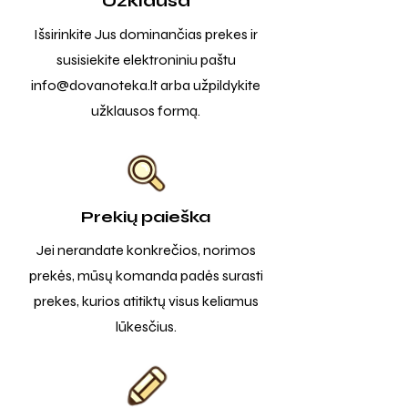
Užklausa
Išsirinkite Jus dominančias prekes ir
susisiekite elektroniniu paštu
info@dovanoteka.lt
arba užpildykite
užklausos formą.
Prekių paieška
Jei nerandate konkrečios, norimos
prekės, mūsų komanda padės surasti
prekes, kurios atitiktų visus keliamus
lūkesčius.