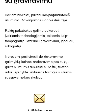
su graviravimu
Reklaminis raktų pakabukas pagamintas iš
aliuminio. Dovanjomas juodoje dėžutėje.
Raktų pakabukus galime dekoruoti
įvairiomis technologijomis, tokiomis kaip:
tampografija, lazeriniu graviravimu, įspaudu,
šilkografija.
Norėdami pasiteirauti dėl dekoravimo
galimybių, kainos, maketavimo paslaugų -
galite su mumis susisiekti el. paštu, telefonu,
arba užpildykte užklausos formą ir su Jumis
susisieksime kuo skubiau!