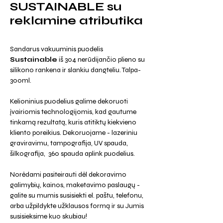
SUSTAINABLE su
reklamine atributika
Sandarus vakuuminis puodelis
Sustainable
iš 304 nerūdijančio plieno su
silikono rankena ir slankiu dangteliu. Talpa-
300ml.
Kelioninius puodelius galime dekoruoti
įvairiomis technologijomis, kad gautume
tinkamą rezultatą, kuris atitiktų kiekvieno
kliento poreikius. Dekoruojame - lazeriniu
graviravimu, tampografija, UV spauda,
šilkografija, 360 spauda aplink puodelius.
Norėdami pasiteirauti dėl dekoravimo
galimybių, kainos, maketavimo paslaugų -
galite su mumis susisiekti el. paštu, telefonu,
arba užpildykte užklausos formą ir su Jumis
susisieksime kuo skubiau!