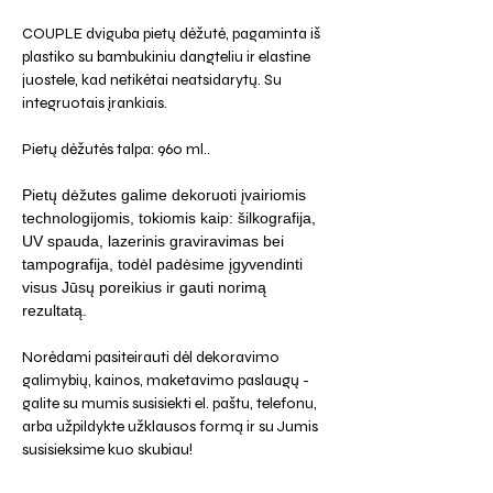
COUPLE dviguba pietų dėžutė, pagaminta iš
plastiko su bambukiniu dangteliu ir elastine
juostele, kad netikėtai neatsidarytų. Su
integruotais įrankiais.
Pietų dėžutės talpa: 960 ml..
Pietų dėžutes galime dekoruoti įvairiomis
technologijomis, tokiomis kaip: šilkografija,
UV spauda, lazerinis graviravimas bei
tampografija, todėl padėsime įgyvendinti
visus Jūsų poreikius ir gauti norimą
rezultatą.
Norėdami pasiteirauti dėl dekoravimo
galimybių, kainos, maketavimo paslaugų -
galite su mumis susisiekti el. paštu, telefonu,
arba užpildykte užklausos formą ir su Jumis
susisieksime kuo skubiau!