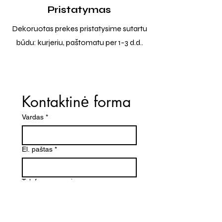
Pristatymas
Dekoruotas prekes pristatysime sutartu
būdu: kurjeriu, paštomatu per 1-3 d.d..
Kontaktinė forma
Vardas
*
El. paštas
*
Telefono numeris
Žinutė (Paminėkite prekės