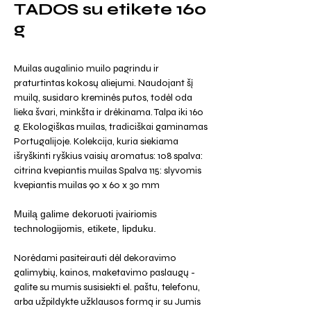
TADOS su etikete 160
g
Muilas augalinio muilo pagrindu ir
praturtintas kokosų aliejumi. Naudojant šį
muilą, susidaro kreminės putos, todėl oda
lieka švari, minkšta ir drėkinama. Talpa iki 160
g. Ekologiškas muilas, tradiciškai gaminamas
Portugalijoje. Kolekcija, kuria siekiama
išryškinti ryškius vaisių aromatus: 108 spalva:
citrina kvepiantis muilas Spalva 115: slyvomis
kvepiantis muilas 90 x 60 x 30 mm
Muilą galime dekoruoti įvairiomis
technologijomis, etikete, lipduku.
Norėdami pasiteirauti dėl dekoravimo
galimybių, kainos, maketavimo paslaugų -
galite su mumis susisiekti el. paštu, telefonu,
arba užpildykte užklausos formą ir su Jumis