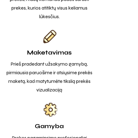
prekes, kurios atitiktų visus keliamus
lūkesčius.
Maketavimas
Prieš pradedant užsakymo gamybą,
pirmiausia paruošime ir atsiųsime prekės
maketą, kad matytumėte tikslią prekės
vizualizaciją
Gamyba
Prekes pagaminsime profesionaliai