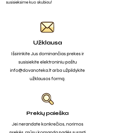
susisieksime kuo skubiau!
Užklausa
Išsirinkite Jus dominančias prekes ir
susisiekite elektroniniu paštu
info@dovanoteka.lt
arba užpildykite
užklausos formą.
Prekių paieška
Jei nerandate konkrečios, norimos
prekės, mūsų komanda padės surasti