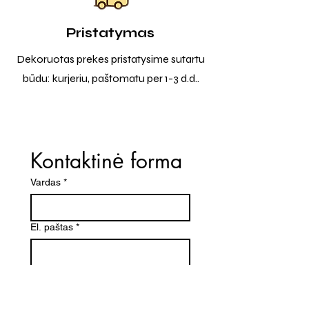
Pristatymas
Dekoruotas prekes pristatysime sutartu
būdu: kurjeriu, paštomatu per 1-3 d.d..
Kontaktinė forma
Vardas
*
El. paštas
*
Telefono numeris