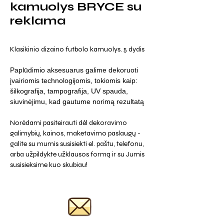
kamuolys BRYCE su
reklama
Klasikinio dizaino futbolo kamuolys. 5 dydis
Paplūdimio aksesuarus galime dekoruoti
įvairiomis technologijomis, tokiomis kaip:
šilkografija, tampografija, UV spauda,
siuvinėjimu, kad gautume norimą rezultatą
Norėdami pasiteirauti dėl dekoravimo
galimybių, kainos, maketavimo paslaugų -
galite su mumis susisiekti el. paštu, telefonu,
arba užpildykte užklausos formą ir su Jumis
susisieksime kuo skubiau!