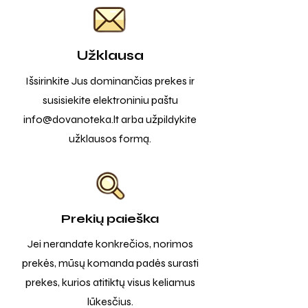
Užklausa
Išsirinkite Jus dominančias prekes ir
susisiekite elektroniniu paštu
info@dovanoteka.lt
arba užpildykite
užklausos formą.
Prekių paieška
Jei nerandate konkrečios, norimos
prekės, mūsų komanda padės surasti
prekes, kurios atitiktų visus keliamus
lūkesčius.