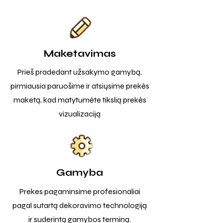
Maketavimas
Prieš pradedant užsakymo gamybą,
pirmiausia paruošime ir atsiųsime prekės
maketą, kad matytumėte tikslią prekės
vizualizaciją
Gamyba
Prekes pagaminsime profesionaliai
pagal sutartą dekoravimo technologiją
ir suderintą gamybos terminą.