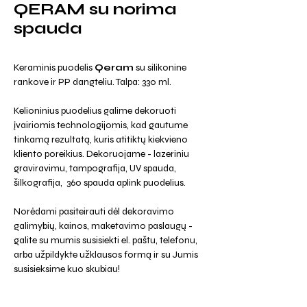
QERAM su norima
spauda
Keraminis puodelis
Qeram
su silikonine
rankove ir PP dangteliu. Talpa: 330 ml.
Kelioninius puodelius galime dekoruoti
įvairiomis technologijomis, kad gautume
tinkamą rezultatą, kuris atitiktų kiekvieno
kliento poreikius. Dekoruojame - lazeriniu
graviravimu, tampografija, UV spauda,
šilkografija, 360 spauda aplink puodelius.
Norėdami pasiteirauti dėl dekoravimo
galimybių, kainos, maketavimo paslaugų -
galite su mumis susisiekti el. paštu, telefonu,
arba užpildykte užklausos formą ir su Jumis
susisieksime kuo skubiau!