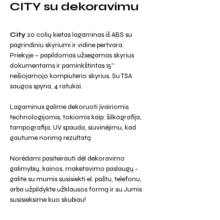
CITY su dekoravimu
City
20 colių kietas lagaminas iš ABS su
pagrindiniu skyriumi ir vidine pertvara.
Priekyje – papildomas užsegamas skyrius
dokumentams ir paminkštintas 15''
nešiojamojo kompiuterio skyrius. Su TSA
saugos spyna, 4 ratukai.
Lagaminus galime dekoruoti įvairiomis
technologijomis, tokiomis kaip: šilkografija,
tampografija, UV spauda, siuvinėjimu, kad
gautume norimą rezultatą
Norėdami pasiteirauti dėl dekoravimo
galimybių, kainos, maketavimo paslaugų -
galite su mumis susisiekti el. paštu, telefonu,
arba užpildykte užklausos formą ir su Jumis
susisieksime kuo skubiau!