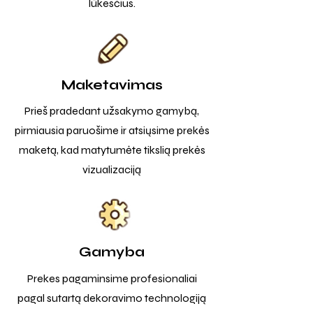
lūkesčius.
Maketavimas
Prieš pradedant užsakymo gamybą,
pirmiausia paruošime ir atsiųsime prekės
maketą, kad matytumėte tikslią prekės
vizualizaciją
Gamyba
Prekes pagaminsime profesionaliai
pagal sutartą dekoravimo technologiją