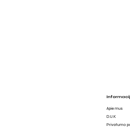
Informaci
Apie mus
D.U.K
Privatumo po