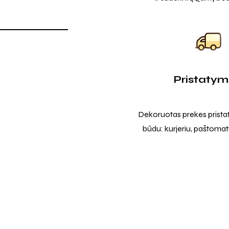
Pristaty
Dekoruotas prekes prista
būdu: kurjeriu, paštomatu