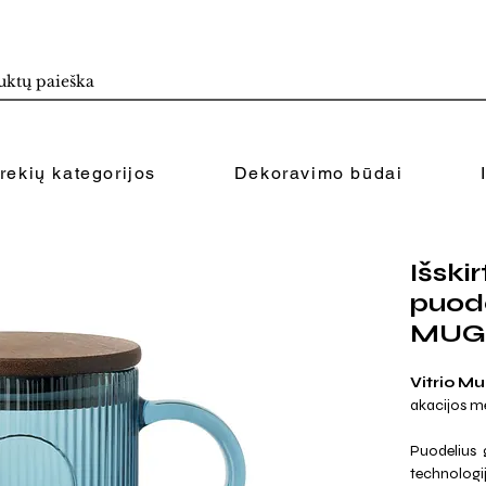
rekių kategorijos
Dekoravimo būdai
Išskir
puode
MUG 
Vitrio M
akacijos me
Puodelius g
technologi