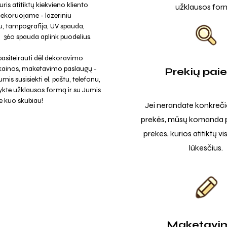
uris atitiktų kiekvieno kliento
užklausos for
Dekoruojame - lazeriniu
, tampografija, UV spauda,
a, 360 spauda aplink puodelius.
asiteirauti dėl dekoravimo
 kainos, maketavimo paslaugų -
Prekių pai
mis susisiekti el. paštu, telefonu,
ykte užklausos formą ir su Jumis
e kuo skubiau!
Jei nerandate konkreči
prekės, mūsų komanda p
prekes, kurios atitiktų v
lūkesčius.
Maketavi