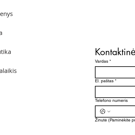
menys
a
Kontaktin
utika
Vardas
*
alaikis
El. paštas
*
Telefono numeris
Žinutė (Paminėkite 