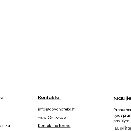
ja
Kontaktai
Nauji
info@dovanoteka.lt
Prenumeruo
gaus pran
+370 665 30500
pasiūlymu
litika
Kontaktinė forma
El. pašta