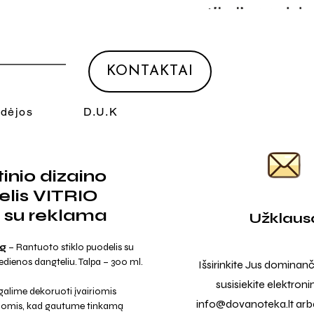
KONTAKTAI
Idėjos
D.U.K
tinio dizaino
lis VITRIO
su reklama
Užklaus
ug
– Rantuoto stiklo puodelis su
dienos dangteliu. Talpa – 300 ml.
Išsirinkite Jus dominanč
susisiekite elektroni
alime dekoruoti įvairiomis
info@dovanoteka.lt
arba
jomis, kad gautume tinkamą