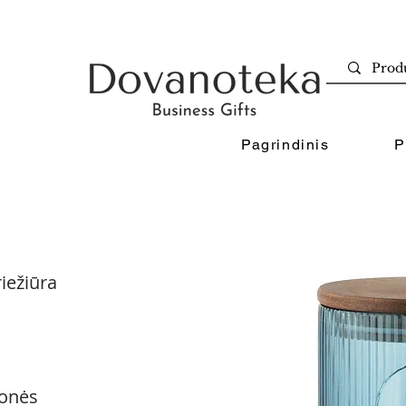
Pagrindinis
P
iežiūra
onės