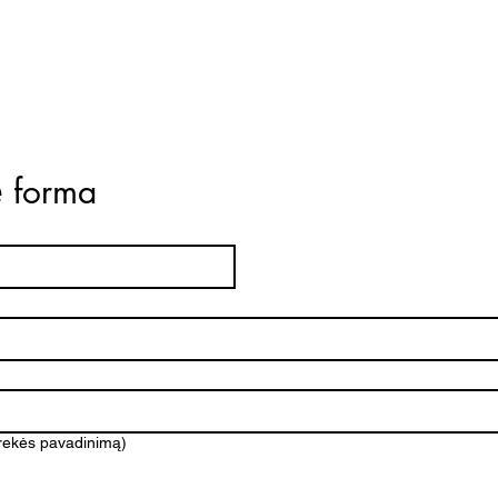
ė forma
prekės pavadinimą)