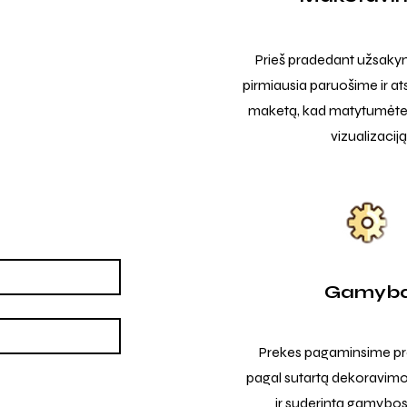
Prieš pradedant užsak
pirmiausia paruošime ir at
maketą, kad matytumėte t
vizualizaciją
Gamyb
Prekes pagaminsime pro
pagal sutartą dekoravimo
ir suderintą gamybos