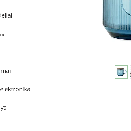
eliai
ys
amai
 elektronika
ys