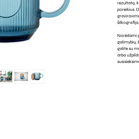
rezultatą, k
poreikius. 
graviravimu
šilkografij
Norėdami p
galimybių,
galite su mu
arba užpild
susisieksim