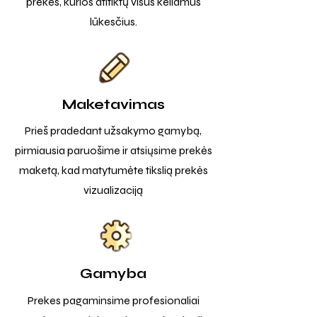
prekes, kurios atitiktų visus keliamus
lūkesčius.
Maketavimas
Prieš pradedant užsakymo gamybą,
pirmiausia paruošime ir atsiųsime prekės
maketą, kad matytumėte tikslią prekės
vizualizaciją
Gamyba
Prekes pagaminsime profesionaliai