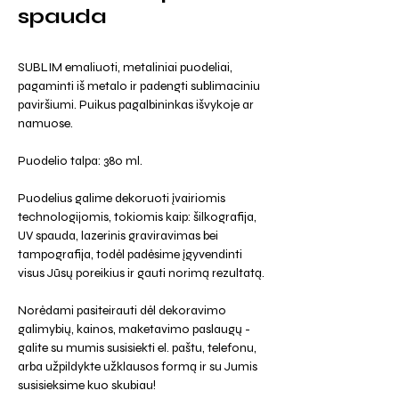
spauda
SUBLIM emaliuoti, metaliniai puodeliai,
pagaminti iš metalo ir padengti sublimaciniu
paviršiumi. Puikus pagalbininkas išvykoje ar
namuose.
Puodelio talpa: 380 ml.
Puodelius galime dekoruoti įvairiomis
technologijomis, tokiomis kaip: šilkografija,
UV spauda, lazerinis graviravimas bei
tampografija, todėl padėsime įgyvendinti
visus Jūsų poreikius ir gauti norimą rezultatą.
Norėdami pasiteirauti dėl dekoravimo
galimybių, kainos, maketavimo paslaugų -
galite su mumis susisiekti el. paštu, telefonu,
arba užpildykte užklausos formą ir su Jumis
susisieksime kuo skubiau!