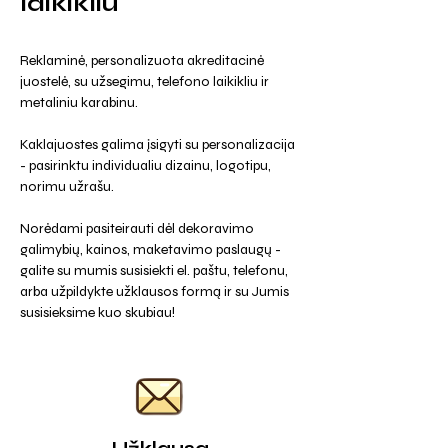
laikikliu
Reklaminė, personalizuota akreditacinė
juostelė, su užsegimu, telefono laikikliu ir
metaliniu karabinu.
Kaklajuostes galima įsigyti su personalizacija
- pasirinktu individualiu dizainu, logotipu,
norimu užrašu.
Norėdami pasiteirauti dėl dekoravimo
galimybių, kainos, maketavimo paslaugų -
galite su mumis susisiekti el. paštu, telefonu,
arba užpildykte užklausos formą ir su Jumis
susisieksime kuo skubiau!