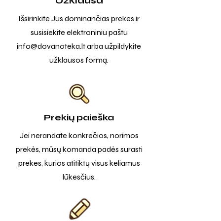
Užklausa
Išsirinkite Jus dominančias prekes ir
susisiekite elektroniniu paštu
info@dovanoteka.lt
arba užpildykite
užklausos formą.
Prekių paieška
Jei nerandate konkrečios, norimos
prekės, mūsų komanda padės surasti
prekes, kurios atitiktų visus keliamus
lūkesčius.