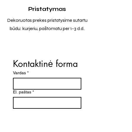
Pristatymas
Dekoruotas prekes pristatysime sutartu
būdu: kurjeriu, paštomatu per 1-3 d.d..
Kontaktinė forma
Vardas
*
El. paštas
*
Telefono numeris
Žinutė (Paminėkite prekės