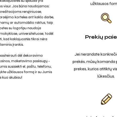
kaklajuostės su spauda yra
užklausos for
 visur. Jos būna naudojamos:
kreditacijoms renginiuose,
 praėjimo korteles ant kaklo darbe,
 namų ar automobilio raktus, taip
ostes su logotipu naudoja
 mokyklose, universitetuose, todėl
Prekių pai
i, kad kaklajuostės tikrai nėra
laminis įrankis.
Jei nerandate konkreči
asiteirauti dėl dekoravimo
 kainos, maketavimo paslaugų -
prekės, mūsų komanda p
mis susisiekti el. paštu, telefonu,
prekes, kurios atitiktų v
ykte užklausos formą ir su Jumis
lūkesčius.
e kuo skubiau!