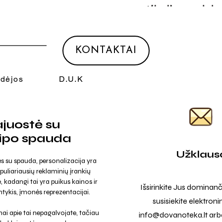
KONTAKTAI
Idėjos
D.U.K
juostė su
tipo spauda
Užklaus
s su spauda, personalizacija yra
opuliariausių reklaminių įrankių
, kadangi tai yra puikus kainos ir
Išsirinkite Jus dominanč
tykis, įmonės reprezentacijai.
susisiekite elektroni
ai apie tai nepagalvojate, tačiau
info@dovanoteka.lt
arba