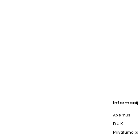
Informaci
Apie mus
D.U.K
Privatumo po