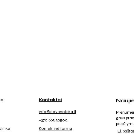
ja
Kontaktai
Nauji
info@dovanoteka.lt
Prenumeruo
gaus pran
+370 665 30500
pasiūlymu
litika
Kontaktinė forma
El. pašta