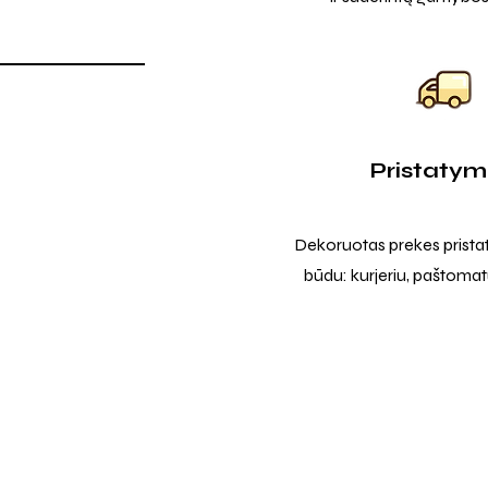
Pristaty
Dekoruotas prekes prista
būdu: kurjeriu, paštomatu