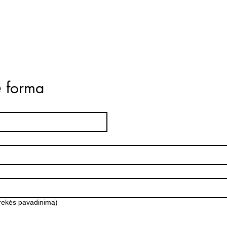
ė forma
prekės pavadinimą)