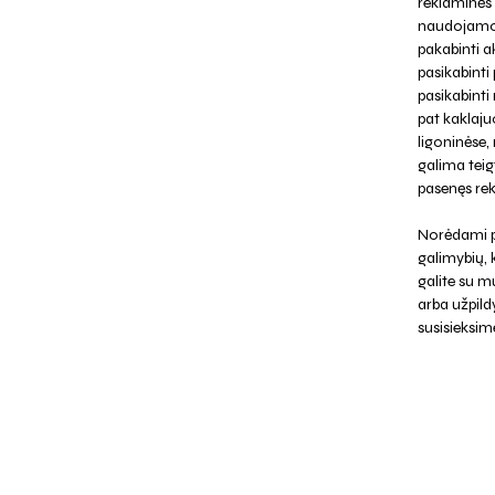
reklaminės 
naudojamos
pakabinti a
pasikabinti
pasikabinti
pat kaklaju
ligoninėse,
galima teigt
pasenęs rek
Norėdami p
galimybių,
galite su mu
arba užpild
susisieksim