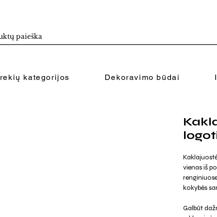
rekių kategorijos
Dekoravimo būdai
Kakla
logo
Kaklajuostė
vienas iš p
renginiuose
kokybės san
Galbūt dažn