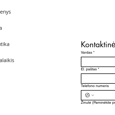
menys
a
Kontaktin
utika
Vardas
*
alaikis
El. paštas
*
Telefono numeris
Žinutė (Paminėkite 