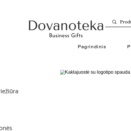
Pagrindinis
P
iežiūra
onės