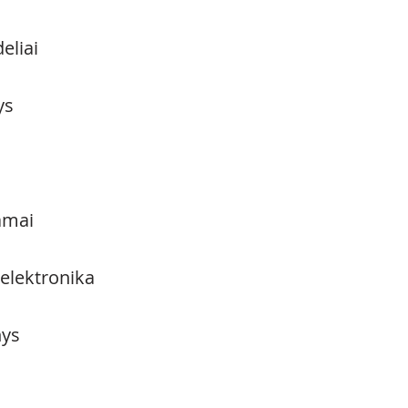
eliai
ys
amai
 elektronika
ys