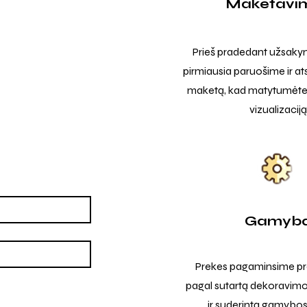
Maketavi
Prieš pradedant užsak
pirmiausia paruošime ir at
maketą, kad matytumėte t
vizualizaciją
Gamyb
Prekes pagaminsime pro
pagal sutartą dekoravimo
ir suderintą gamybos