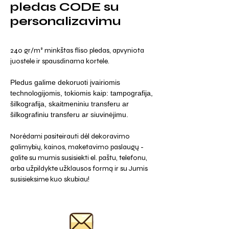
pledas CODE su
personalizavimu
240 gr/m² minkštas fliso pledas, apvyniota
juostele ir spausdinama kortele.
Pledus galime dekoruoti įvairiomis
technologijomis, tokiomis kaip: tampografija,
šilkografija, skaitmeniniu transferu ar
šilkografiniu transferu ar siuvinėjimu.
Norėdami pasiteirauti dėl dekoravimo
galimybių, kainos, maketavimo paslaugų -
galite su mumis susisiekti el. paštu, telefonu,
arba užpildykte užklausos formą ir su Jumis
susisieksime kuo skubiau!