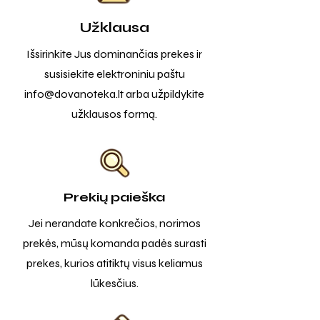
Užklausa
Išsirinkite Jus dominančias prekes ir
susisiekite elektroniniu paštu
info@dovanoteka.lt
arba užpildykite
užklausos formą.
Prekių paieška
Jei nerandate konkrečios, norimos
prekės, mūsų komanda padės surasti
prekes, kurios atitiktų visus keliamus
lūkesčius.