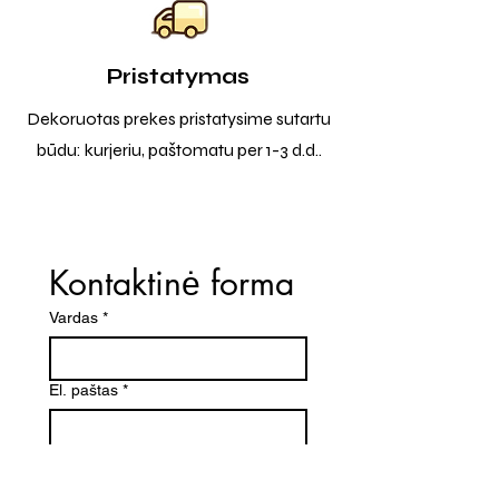
Pristatymas
Dekoruotas prekes pristatysime sutartu
būdu: kurjeriu, paštomatu per 1-3 d.d..
Kontaktinė forma
Vardas
*
El. paštas
*
Telefono numeris