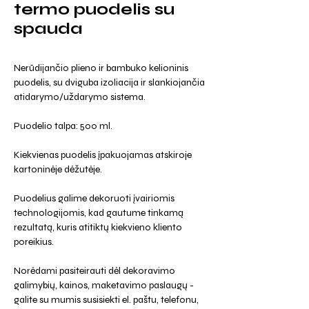
termo puodelis su
spauda
Nerūdijančio plieno ir bambuko kelioninis
puodelis, su dviguba izoliacija ir slankiojančia
atidarymo/uždarymo sistema.
Puodelio talpa: 500 ml.
Kiekvienas puodelis įpakuojamas atskiroje
kartoninėje dėžutėje.
Puodelius galime dekoruoti įvairiomis
technologijomis, kad gautume tinkamą
rezultatą, kuris atitiktų kiekvieno kliento
poreikius.
Norėdami pasiteirauti dėl dekoravimo
galimybių, kainos, maketavimo paslaugų -
galite su mumis susisiekti el. paštu, telefonu,