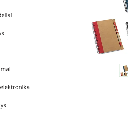
eliai
ys
amai
 elektronika
ys