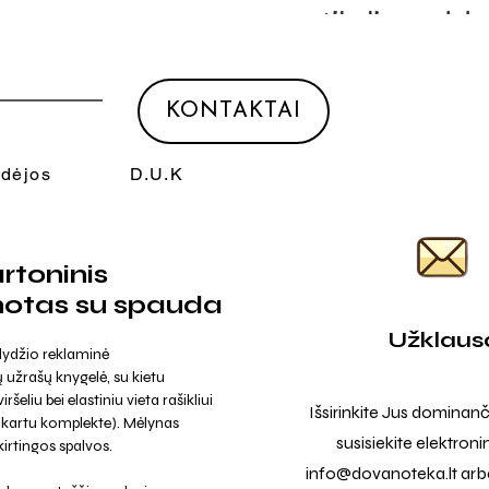
KONTAKTAI
Idėjos
D.U.K
rtoninis
notas su spauda
Užklaus
dydžio reklaminė
ų užrašų knygelė, su kietu
ršeliu bei elastiniu vieta rašikliui
Išsirinkite Jus dominanč
ra kartu komplekte). Mėlynas
susisiekite elektroni
kirtingos spalvos.
info@dovanoteka.lt
arba