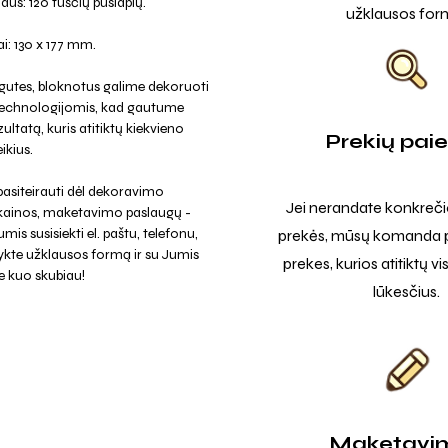
dus: 120 tuščių puslapių.
užklausos for
: 130 x 177 mm.
gutes, bloknotus galime dekoruoti
 technologijomis, kad gautume
ultatą, kuris atitiktų kiekvieno
Prekių pai
ikius.
asiteirauti dėl dekoravimo
Jei nerandate konkreči
 kainos, maketavimo paslaugų -
mis susisiekti el. paštu, telefonu,
prekės, mūsų komanda p
ykte užklausos formą ir su Jumis
prekes, kurios atitiktų v
e kuo skubiau!
lūkesčius.
Maketavi