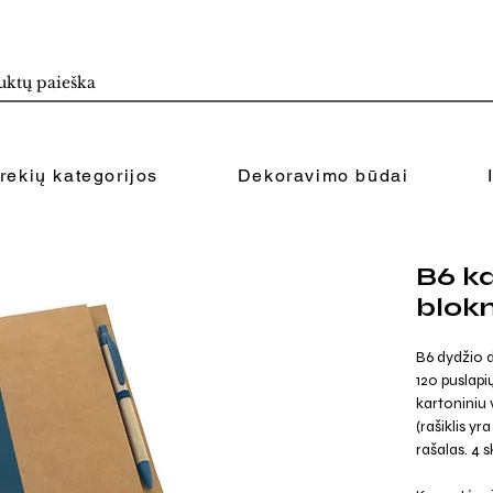
rekių kategorijos
Dekoravimo būdai
B6 ka
blok
B6 dydžio 
120 puslapi
kartoniniu vi
(rašiklis y
rašalas. 4 s