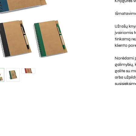
Knygutės vi
Išmatavimai
Užrašų kny
įvairiomis
tinkamą rez
kliento pore
Norėdami p
galimybių,
galite su mu
arba užpild
susisieksim