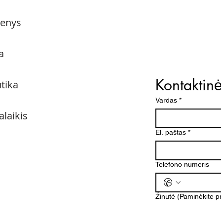
menys
a
Kontaktin
utika
Vardas
*
alaikis
El. paštas
*
Telefono numeris
Žinutė (Paminėkite 