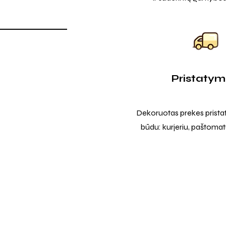
Pristaty
Dekoruotas prekes prista
būdu: kurjeriu, paštomatu