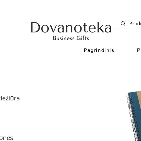
Pagrindinis
P
iežiūra
onės