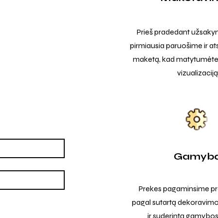
Prieš pradedant užsak
pirmiausia paruošime ir at
maketą, kad matytumėte t
vizualizaciją
Gamyb
Prekes pagaminsime pro
pagal sutartą dekoravimo
ir suderintą gamybos