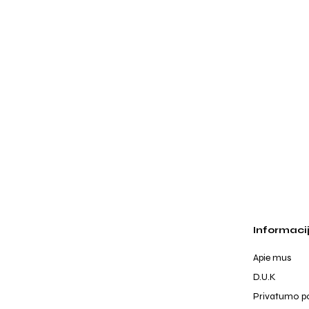
Informaci
Apie mus
D.U.K
Privatumo po