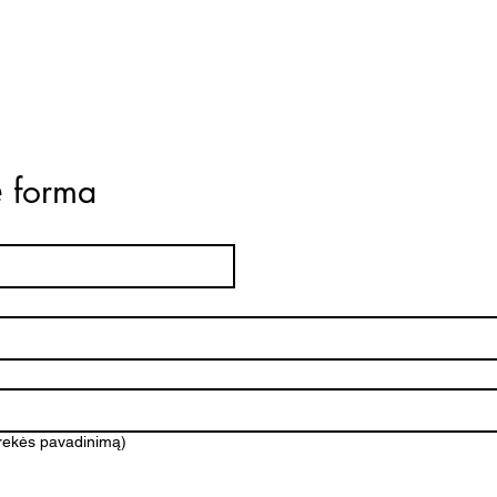
ė forma
prekės pavadinimą)