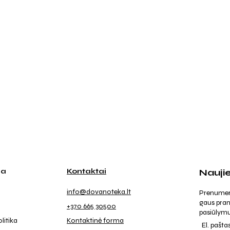
ja
Kontaktai
Nauji
info@dovanoteka.lt
Prenumeruo
gaus pran
+370 665 30500
pasiūlymu
litika
Kontaktinė forma
El. pašta