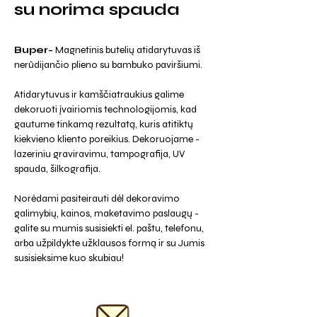
su norima spauda
Buper-
Magnetinis butelių atidarytuvas iš
nerūdijančio plieno su bambuko paviršiumi.
Atidarytuvus ir kamščiatraukius galime
dekoruoti įvairiomis technologijomis, kad
gautume tinkamą rezultatą, kuris atitiktų
kiekvieno kliento poreikius. Dekoruojame -
lazeriniu graviravimu, tampografija, UV
spauda, šilkografija.
Norėdami pasiteirauti dėl dekoravimo
galimybių, kainos, maketavimo paslaugų -
galite su mumis susisiekti el. paštu, telefonu,
arba užpildykte užklausos formą ir su Jumis
susisieksime kuo skubiau!