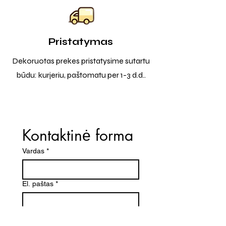
Pristatymas
Dekoruotas prekes pristatysime sutartu
būdu: kurjeriu, paštomatu per 1-3 d.d..
Kontaktinė forma
Vardas
*
El. paštas
*
Telefono numeris