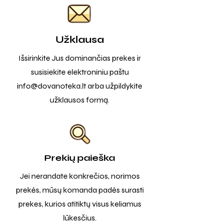
Užklausa
Išsirinkite Jus dominančias prekes ir
susisiekite elektroniniu paštu
info@dovanoteka.lt
arba užpildykite
užklausos formą.
Prekių paieška
Jei nerandate konkrečios, norimos
prekės, mūsų komanda padės surasti
prekes, kurios atitiktų visus keliamus
lūkesčius.