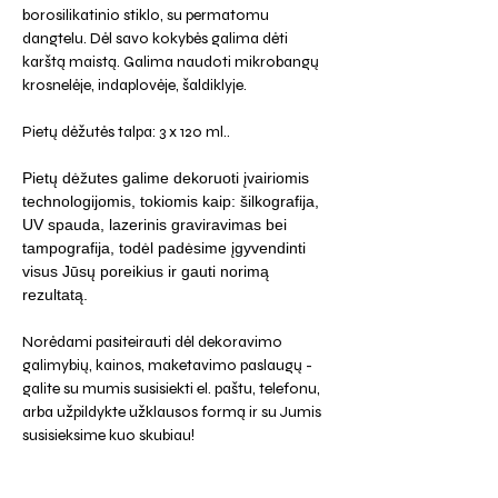
borosilikatinio stiklo, su permatomu
dangtelu. Dėl savo kokybės galima dėti
karštą maistą. Galima naudoti mikrobangų
krosnelėje, indaplovėje, šaldiklyje.
Pietų dėžutės talpa: 3 x 120 ml..
Pietų dėžutes galime dekoruoti įvairiomis
technologijomis, tokiomis kaip: šilkografija,
UV spauda, lazerinis graviravimas bei
tampografija, todėl padėsime įgyvendinti
visus Jūsų poreikius ir gauti norimą
rezultatą.
Norėdami pasiteirauti dėl dekoravimo
galimybių, kainos, maketavimo paslaugų -
galite su mumis susisiekti el. paštu, telefonu,
arba užpildykte užklausos formą ir su Jumis
susisieksime kuo skubiau!