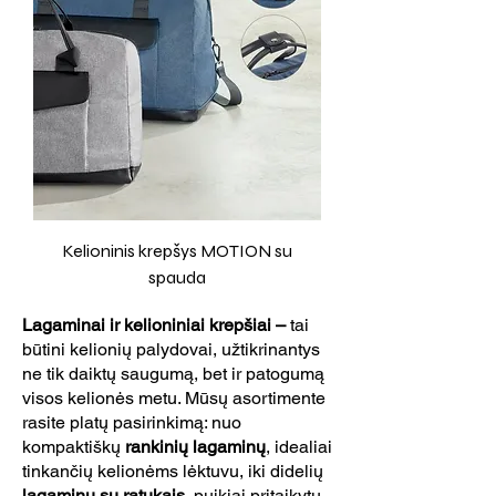
Kelioninis krepšys MOTION su
spauda
Lagaminai ir kelioniniai krepšiai –
tai
būtini kelionių palydovai, užtikrinantys
ne tik daiktų saugumą, bet ir patogumą
visos kelionės metu. Mūsų asortimente
rasite platų pasirinkimą: nuo
kompaktiškų
rankinių lagaminų
, idealiai
tinkančių kelionėms lėktuvu, iki didelių
lagaminų su ratukais,
puikiai pritaikytų