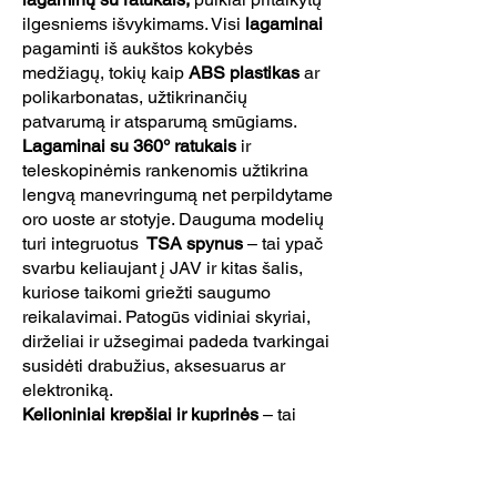
ilgesniems išvykimams. Visi
lagaminai
pagaminti iš aukštos kokybės
medžiagų, tokių kaip
ABS plastikas
ar
polikarbonatas, užtikrinančių
patvarumą ir atsparumą smūgiams.
Lagaminai su 360° ratukais
ir
teleskopinėmis rankenomis užtikrina
lengvą manevringumą net perpildytame
oro uoste ar stotyje. Dauguma modelių
turi integruotus
TSA spynus
– tai ypač
svarbu keliaujant į JAV ir kitas šalis,
kuriose taikomi griežti saugumo
reikalavimai. Patogūs vidiniai skyriai,
dirželiai ir užsegimai padeda tvarkingai
susidėti drabužius, aksesuarus ar
elektroniką.
Kelioniniai krepšiai ir kuprinės
– tai
universalūs sprendimai tiek trumpoms
savaitgalio išvykoms, tiek aktyvioms
kelionėms gamtoje. Lengvi, talpūs ir