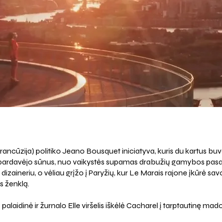
l
rancūzija) politiko Jeano Bousquet iniciatyva, kuris du kartus b
ardavėjo sūnus, nuo vaikystės supamas drabužių gamybos pasaul
dizaineriu, o vėliau grįžo į Paryžių, kur Le Marais rajone įkūrė 
s ženklą.
palaidinė ir žurnalo Elle viršelis iškėlė Cacharel į tarptautinę mad