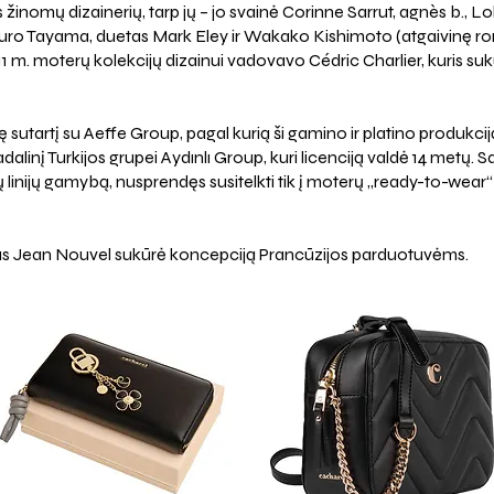
is žinomų dizainerių, tarp jų – jo svainė Corinne Sarrut, agnès b.
ro Tayama, duetas Mark Eley ir Wakako Kishimoto (atgaivinę roman
 m. moterų kolekcijų dizainui vadovavo Cédric Charlier, kuris sukūr
 sutartį su Aeffe Group, pagal kurią ši gamino ir platino produkci
linį Turkijos grupei Aydınlı Group, kuri licenciją valdė 14 metų. 
 linijų gamybą, nusprendęs susitelkti tik į moterų „ready-to-wear“ 
as Jean Nouvel sukūrė koncepciją Prancūzijos parduotuvėms.