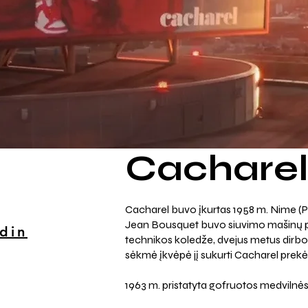
Cachare
Cacharel buvo įkurtas 1958 m. Nime (P
Jean Bousquet buvo siuvimo mašinų p
din
technikos koledže, dvejus metus dirbo 
sėkmė įkvėpė jį sukurti Cacharel prekė
1963 m. pristatyta gofruotos medvilnės 