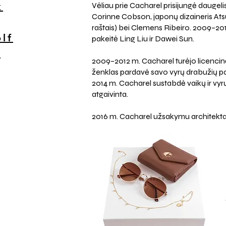
k
Vėliau prie Cacharel prisijungė daugel
Corinne Cobson, japonų dizaineris Atsu
raštais) bei Clemens Ribeiro. 2009–2011
lf
pakeitė Ling Liu ir Dawei Sun.
s
2009–2012 m. Cacharel turėjo licencinę
ženklas pardavė savo vyrų drabužių pada
2014 m. Cacharel sustabdė vaikų ir vyrų
atgaivinta.
2016 m. Cacharel užsakymu architekt