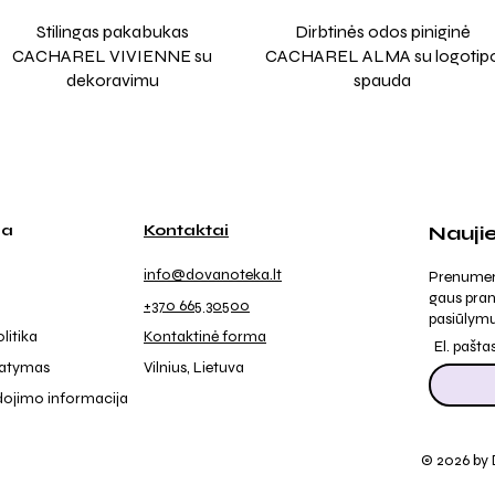
Stilingas pakabukas
Dirbtinės odos piniginė
CACHAREL VIVIENNE su
CACHAREL ALMA su logotip
dekoravimu
spauda
ja
Kontaktai
Nauji
info@dovanoteka.lt
Prenumeruo
gaus pran
+370 665 30500
pasiūlymu
litika
Kontaktinė forma
El. pašta
tatymas
Vilnius, Lietuva
dojimo informacija
© 2026 by