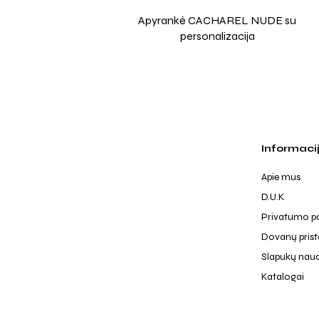
Apyrankė CACHAREL NUDE su
personalizacija
Informaci
Apie mus
D.U.K
Privatumo po
Dovanų pris
Slapukų nau
Katalogai