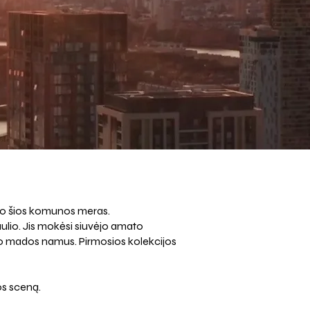
uvo šios komunos meras.
io. Jis mokėsi siuvėjo amato
savo mados namus. Pirmosios kolekcijos
os sceną.