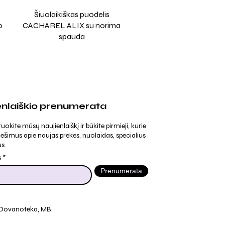
Šiuolaikiškas puodelis
o
CACHAREL ALIX su norima
spauda
enlaiškio prenumerata
kite mūsų naujienlaiškį ir būkite pirmieji, kurie
ešimus apie naujas prekes, nuolaidas, specialius
s.
s
Prenumerata
 Dovanoteka, MB