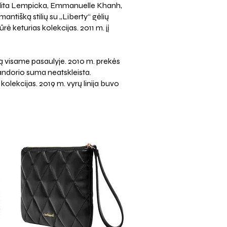
, Lolita Lempicka, Emmanuelle Khanh,
tišką stilių su „Liberty“ gėlių
ė keturias kolekcijas. 2011 m. jį
ją visame pasaulyje. 2010 m. prekės
Sandorio suma neatskleista.
kolekcijas. 2019 m. vyrų linija buvo