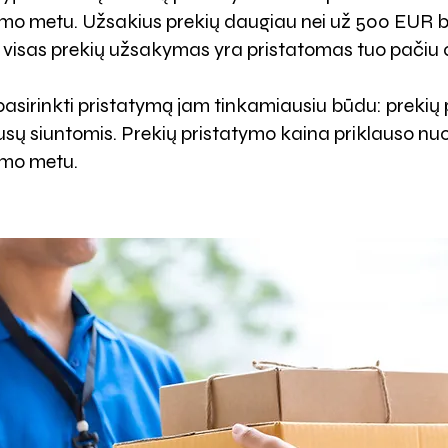
o metu. Užsakius prekių daugiau nei už 500 EUR b
 visas prekių užsakymas yra pristatomas tuo pačiu 
 pasirinkti pristatymą jam tinkamiausiu būdu: prekių
sų siuntomis. Prekių pristatymo kaina priklauso nuo p
ymo metu.