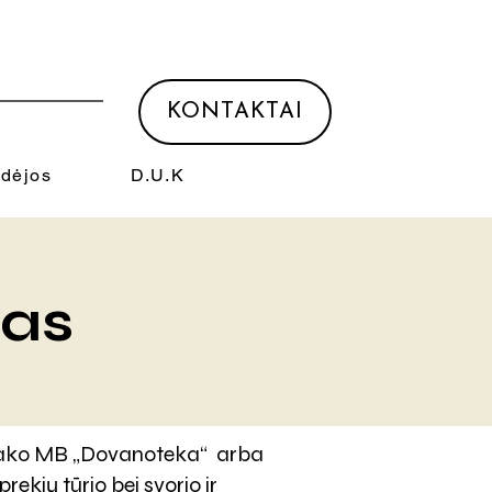
KONTAKTAI
Idėjos
D.U.K
mas
užsako MB „Dovanoteka“ arba
rekių tūrio bei svorio ir