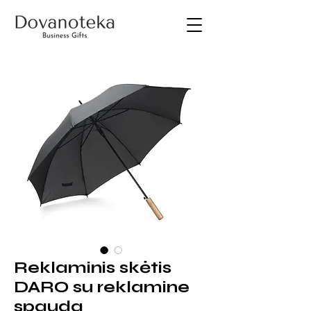
Reklaminis skėtis
DARO su reklamine
spauda