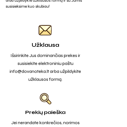
arba užpildykte užklausos formą ir su Jumis
susisieksime kuo skubiau!
Užklausa
Išsirinkite Jus dominančias prekes ir
susisiekite elektroniniu paštu
info@dovanoteka.lt
arba užpildykite
užklausos formą.
Prekių paieška
Jei nerandate konkrečios, norimos