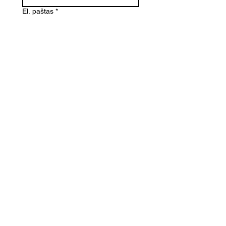
El. paštas
*
Telefono numeris
Žinutė (Paminėkite prekės
pavadinimą)
SIŲSTI
Kontaktai
Informacija
info@dovanoteka.lt
Apie mus