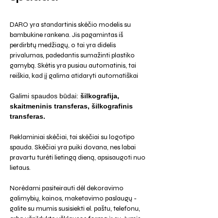
DARO yra standartinis skėčio modelis su
bambukine rankena. Jis pagamintas iš
perdirbtų medžiagų, o tai yra didelis
privalumas, padedantis sumažinti plastiko
gamybą. Skėtis yra pusiau automatinis, tai
reiškia, kad jį galima atidaryti automatiškai
Galimi spaudos būdai:
šilkografija,
skaitmeninis transferas, šilkografinis
transferas.
Reklaminiai skėčiai, tai skėčiai su logotipo
spauda. Skėčiai yra puiki dovana, nes labai
pravartu turėti lietingą dieną, apsisaugoti nuo
lietaus.
Norėdami pasiteirauti dėl dekoravimo
galimybių, kainos, maketavimo paslaugų -
galite su mumis susisiekti el. paštu, telefonu,