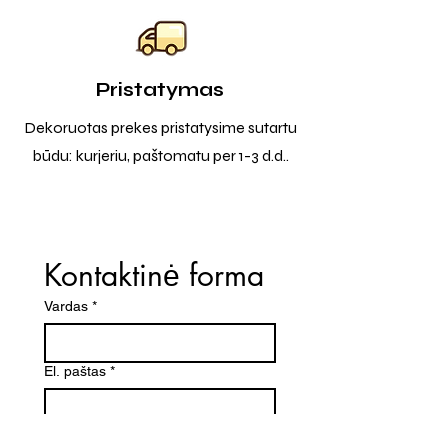
Pristatymas
Dekoruotas prekes pristatysime sutartu
būdu: kurjeriu, paštomatu per 1-3 d.d..
Kontaktinė forma
Vardas
*
El. paštas
*
Telefono numeris