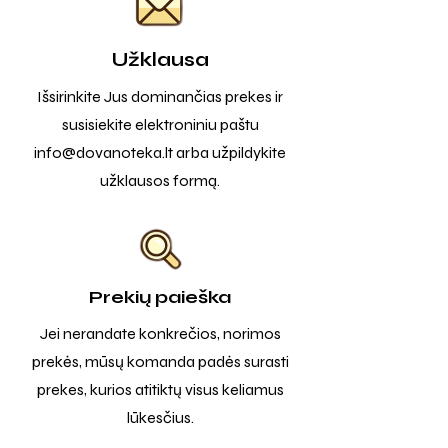
Užklausa
Išsirinkite Jus dominančias prekes ir
susisiekite elektroniniu paštu
info@dovanoteka.lt
arba užpildykite
užklausos formą.
Prekių paieška
Jei nerandate konkrečios, norimos
prekės, mūsų komanda padės surasti
prekes, kurios atitiktų visus keliamus
lūkesčius.