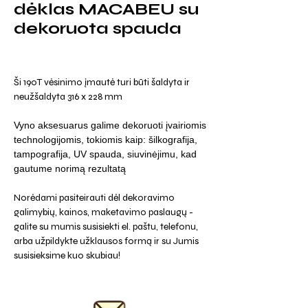
dėklas MACABEU su
dekoruota spauda
Ši 190T vėsinimo įmautė turi būti šaldyta ir
neužšaldyta 316 x 228 mm
Vyno aksesuarus galime dekoruoti įvairiomis
technologijomis, tokiomis kaip: šilkografija,
tampografija, UV spauda, siuvinėjimu, kad
gautume norimą rezultatą
Norėdami pasiteirauti dėl dekoravimo
galimybių, kainos, maketavimo paslaugų -
galite su mumis susisiekti el. paštu, telefonu,
arba užpildykte užklausos formą ir su Jumis
susisieksime kuo skubiau!