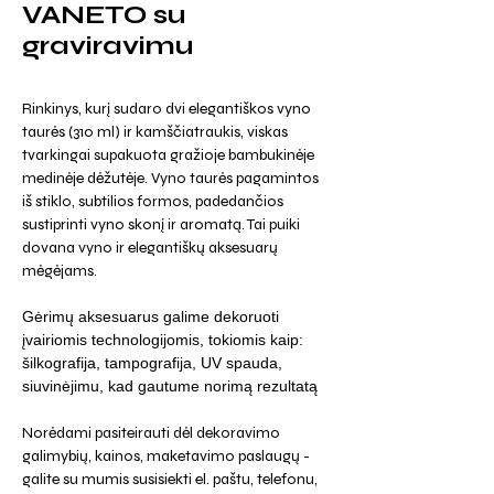
VANETO su
graviravimu
Rinkinys, kurį sudaro dvi elegantiškos vyno
taurės (310 ml) ir kamščiatraukis, viskas
tvarkingai supakuota gražioje bambukinėje
medinėje dėžutėje. Vyno taurės pagamintos
iš stiklo, subtilios formos, padedančios
sustiprinti vyno skonį ir aromatą. Tai puiki
dovana vyno ir elegantiškų aksesuarų
mėgėjams.
Gėrimų aksesuarus galime dekoruoti
įvairiomis technologijomis, tokiomis kaip:
šilkografija, tampografija, UV spauda,
siuvinėjimu, kad gautume norimą rezultatą
Norėdami pasiteirauti dėl dekoravimo
galimybių, kainos, maketavimo paslaugų -
galite su mumis susisiekti el. paštu, telefonu,