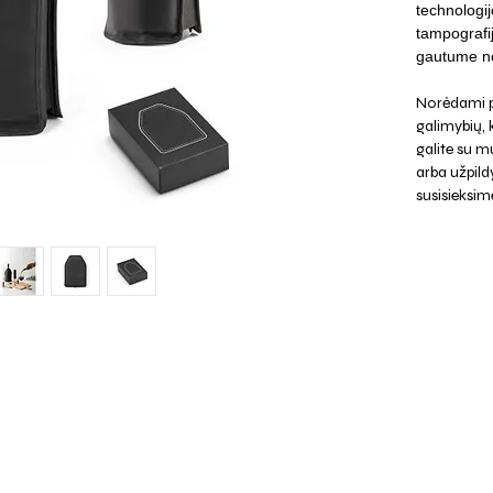
technologij
tampografi
gautume no
Norėdami p
galimybių,
galite su mu
arba užpild
susisieksim