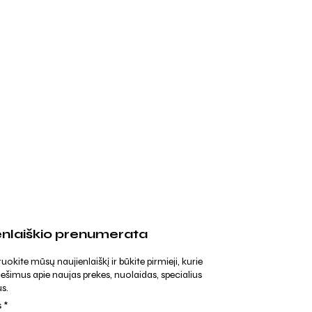
enlaiškio prenumerata
kite mūsų naujienlaiškį ir būkite pirmieji, kurie
ešimus apie naujas prekes, nuolaidas, specialius
s.
s