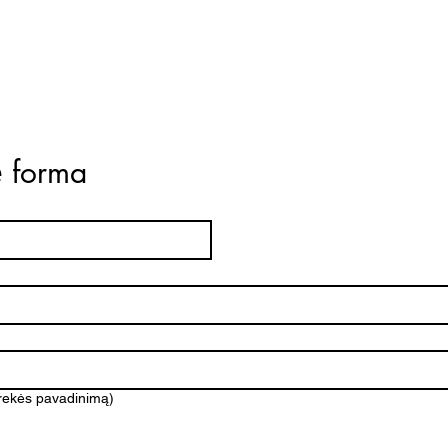
ė forma
prekės pavadinimą)