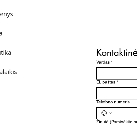
menys
a
Kontaktin
utika
Vardas
*
alaikis
El. paštas
*
Telefono numeris
Žinutė (Paminėkite 