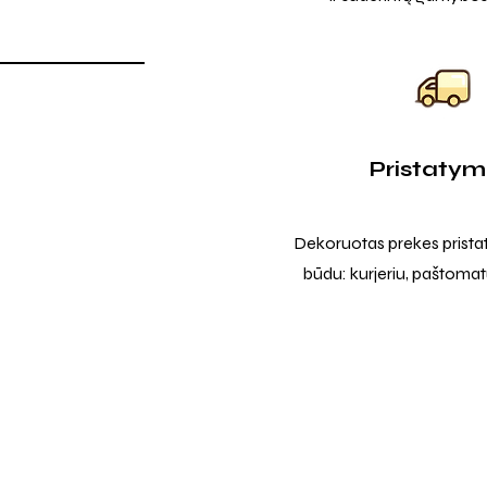
Pristaty
Dekoruotas prekes prista
būdu: kurjeriu, paštomatu