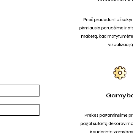
Prieš pradedant užsak
pirmiausia paruošime ir at
maketą, kad matytumėte t
vizualizaciją
Gamyb
Prekes pagaminsime pro
pagal sutartą dekoravimo
ir suderintą gamybos