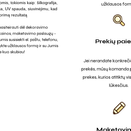
omis, tokiomis kaip: šilkografija,
užklausos for
ja, UV spauda, siuvinėjimu, kad
rimą rezultatą
asiteirauti dėl dekoravimo
 kainos, maketavimo paslaugų -
mis susisiekti el. paštu, telefonu,
Prekių pai
ykte užklausos formą ir su Jumis
e kuo skubiau!
Jei nerandate konkreči
prekės, mūsų komanda p
prekes, kurios atitiktų v
lūkesčius.
Maketavi