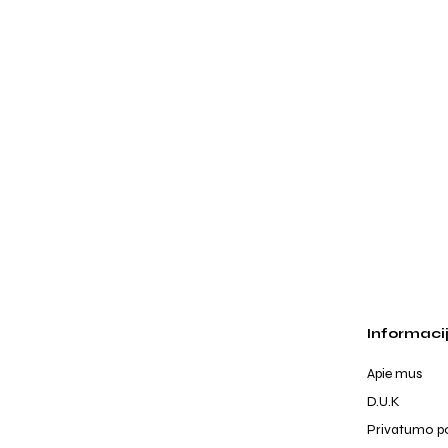
Informaci
Apie mus
D.U.K
Privatumo po