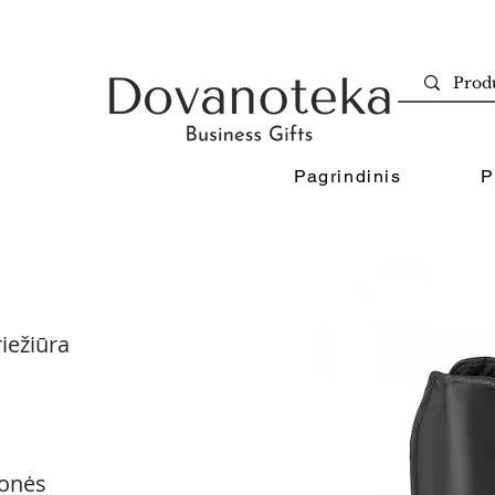
Pagrindinis
P
iežiūra
onės