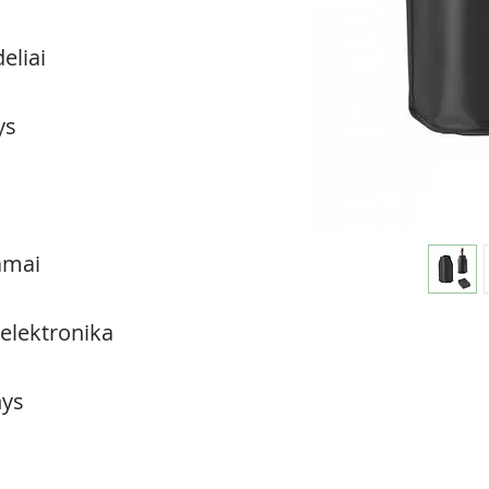
eliai
ys
amai
 elektronika
ys