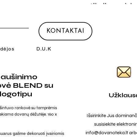
KONTAKTAI
Idėjos
D.U.K
 aušinimo
ovė BLEND su
logotipu
Užklaus
šintuvo rankovė su tamprėmis
ekiama dovanų dėžutėje. 160 x
Išsirinkite Jus dominanč
susisiekite elektroni
info@dovanoteka.lt
arba
uarus galime dekoruoti įvairiomis