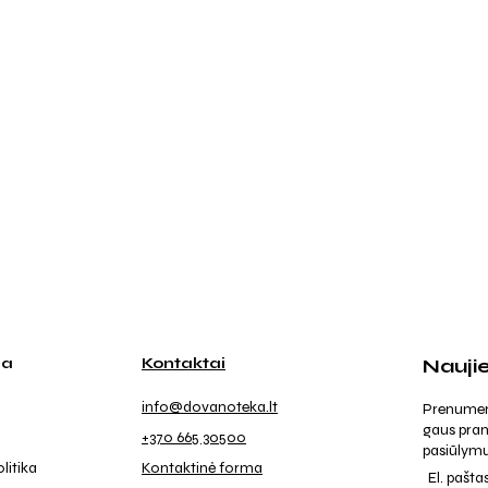
ja
Kontaktai
Nauji
info@dovanoteka.lt
Prenumeruo
gaus pran
+370 665 30500
pasiūlymu
litika
Kontaktinė forma
El. pašta