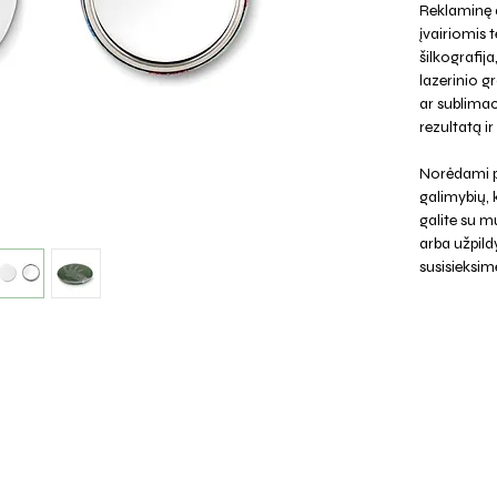
Reklaminę a
įvairiomis 
šilkografij
lazerinio g
ar sublima
rezultatą i
Norėdami p
galimybių,
galite su mu
arba užpild
susisieksim