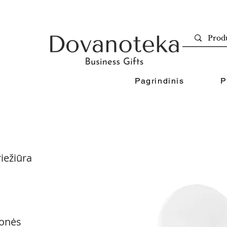
Pagrindinis
P
iežiūra
onės