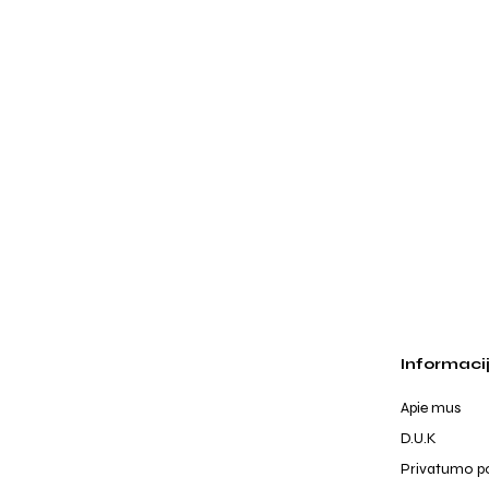
Informaci
Apie mus
D.U.K
Privatumo po