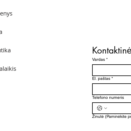
menys
a
Kontaktin
utika
Vardas
*
alaikis
El. paštas
*
Telefono numeris
Žinutė (Paminėkite 