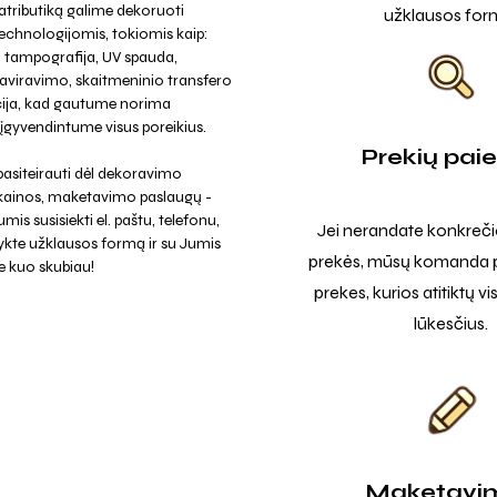
tributiką galime dekoruoti
užklausos for
technologijomis, tokiomis kaip:
a, tampografija, UV spauda,
raviravimo, skaitmeninio transfero
cija, kad gautume norima
r įgyvendintume visus poreikius.
Prekių pai
asiteirauti dėl dekoravimo
 kainos, maketavimo paslaugų -
mis susisiekti el. paštu, telefonu,
Jei nerandate konkreči
ykte užklausos formą ir su Jumis
prekės, mūsų komanda p
e kuo skubiau!
prekes, kurios atitiktų v
lūkesčius.
Maketavi