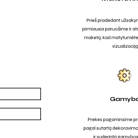
Prieš pradedant užsak
pirmiausia paruošime ir at
maketą, kad matytumėte t
vizualizaciją
Gamyb
Prekes pagaminsime pro
pagal sutartą dekoravimo
ir suderintą gamybos