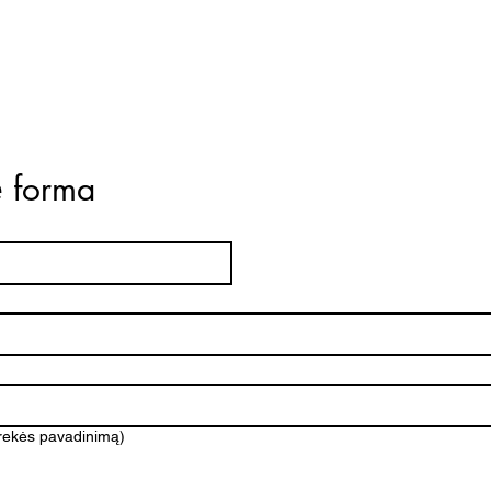
ė forma
prekės pavadinimą)