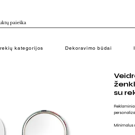
rekių kategorijos
Dekoravimo būdai
Veidr
ženk
su r
Reklaminiai
personaliza
Minimalus 