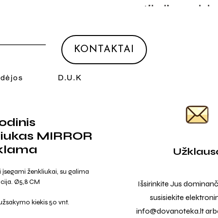
KONTAKTAI
Idėjos
D.U.K
odinis
liukas MIRROR
eklama
Užklaus
 įsegami ženkliukai, su galima
cija. Ø5,8 CM
Išsirinkite Jus dominanč
susisiekite elektroni
užsakymo kiekis 50 vnt.
info@dovanoteka.lt
arba