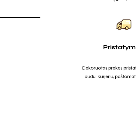
Pristaty
Dekoruotas prekes prista
būdu: kurjeriu, paštomatu