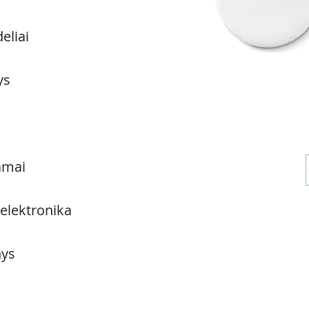
eliai
ys
amai
 elektronika
ys