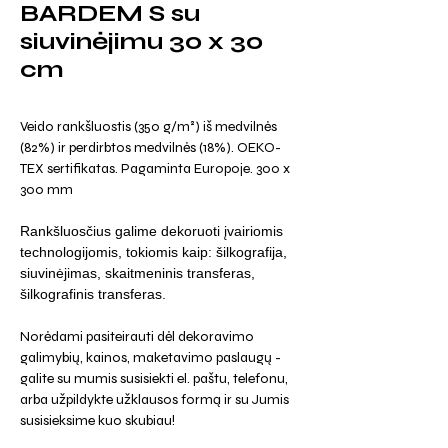
BARDEM S su
siuvinėjimu 30 x 30
cm
Veido rankšluostis (350 g/m²) iš medvilnės
(82%) ir perdirbtos medvilnės (18%). OEKO-
TEX sertifikatas. Pagaminta Europoje. 300 x
300 mm
Rankšluosčius galime dekoruoti įvairiomis
technologijomis, tokiomis kaip: šilkografija,
siuvinėjimas, skaitmeninis transferas,
šilkografinis transferas.
Norėdami pasiteirauti dėl dekoravimo
galimybių, kainos, maketavimo paslaugų -
galite su mumis susisiekti el. paštu, telefonu,
arba užpildykte užklausos formą ir su Jumis
susisieksime kuo skubiau!