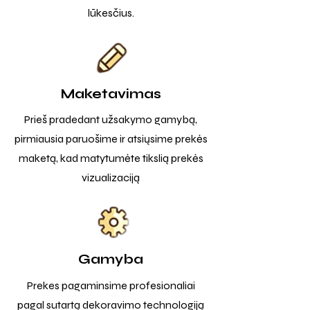
lūkesčius.
Maketavimas
Prieš pradedant užsakymo gamybą,
pirmiausia paruošime ir atsiųsime prekės
maketą, kad matytumėte tikslią prekės
vizualizaciją
Gamyba
Prekes pagaminsime profesionaliai
pagal sutartą dekoravimo technologiją