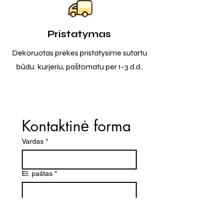
Pristatymas
Dekoruotas prekes pristatysime sutartu
būdu: kurjeriu, paštomatu per 1-3 d.d..
Kontaktinė forma
Vardas
*
El. paštas
*
Telefono numeris