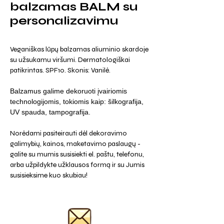
balzamas BALM su
personalizavimu
Veganiškas lūpų balzamas aliuminio skardoje
su užsukamu viršumi. Dermatologiškai
patikrintas. SPF10. Skonis: Vanilė.
Balzamus galime dekoruoti įvairiomis
technologijomis, tokiomis kaip: šilkografija,
UV spauda, tampografija.
Norėdami pasiteirauti dėl dekoravimo
galimybių, kainos, maketavimo paslaugų -
galite su mumis susisiekti el. paštu, telefonu,
arba užpildykte užklausos formą ir su Jumis
susisieksime kuo skubiau!