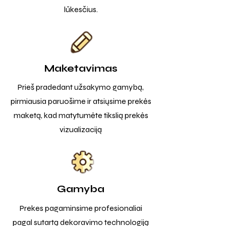
lūkesčius.
Maketavimas
Prieš pradedant užsakymo gamybą,
pirmiausia paruošime ir atsiųsime prekės
maketą, kad matytumėte tikslią prekės
vizualizaciją
Gamyba
Prekes pagaminsime profesionaliai
pagal sutartą dekoravimo technologiją