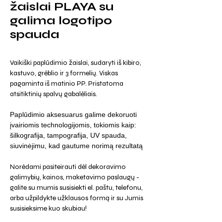
žaislai PLAYA su
galima logotipo
spauda
Vaikiški paplūdimio žaislai, sudaryti iš kibiro,
kastuvo, grėblio ir 3 formelių. Viskas
pagaminta iš matinio PP. Pristatoma
atsitiktinių spalvų gabalėliais.
Paplūdimio aksesuarus galime dekoruoti
įvairiomis technologijomis, tokiomis kaip:
šilkografija, tampografija, UV spauda,
siuvinėjimu, kad gautume norimą rezultatą
Norėdami pasiteirauti dėl dekoravimo
galimybių, kainos, maketavimo paslaugų -
galite su mumis susisiekti el. paštu, telefonu,
arba užpildykte užklausos formą ir su Jumis
susisieksime kuo skubiau!