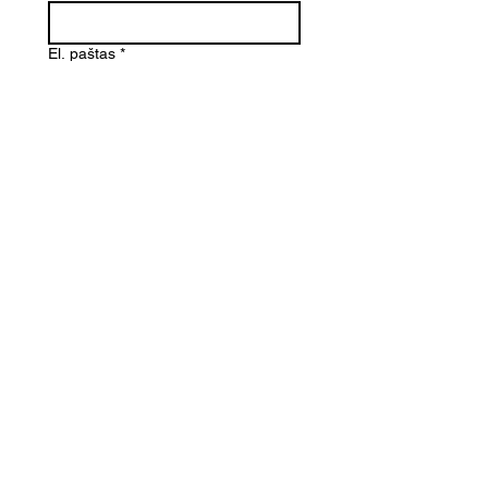
El. paštas
*
Telefono numeris
Žinutė (Paminėkite prekės
pavadinimą)
SIŲSTI
Kontaktai
Informacija