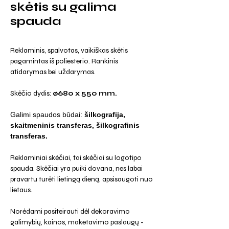
skėtis su galima
spauda
Reklaminis, spalvotas, vaikiškas skėtis
pagamintas iš poliesterio. Rankinis
atidarymas bei uždarymas.
Skėčio dydis:
ø680 x 550 mm.
Galimi spaudos būdai:
šilkografija,
skaitmeninis transferas, šilkografinis
transferas.
Reklaminiai skėčiai, tai skėčiai su logotipo
spauda. Skėčiai yra puiki dovana, nes labai
pravartu turėti lietingą dieną, apsisaugoti nuo
lietaus.
Norėdami pasiteirauti dėl dekoravimo
galimybių, kainos, maketavimo paslaugų -